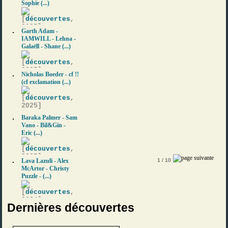
Sophie (...)
[
découvertes
,
2025]
Garth Adam -
IAMWILL - Lehna -
Galaëll - Shane (...)
[
découvertes
,
2025]
Nicholas Boeder - cf !!
(cf exclamation (...)
[
découvertes
,
2025]
Baraka Palmer - Sam
Vano - Bil&Gin -
Eric (...)
[
découvertes
,
2025]
Lava Lazuli - Alex
1
/ 10
McArtor - Christy
Puzzle - (...)
[
découvertes
,
2024]
Dernières découvertes