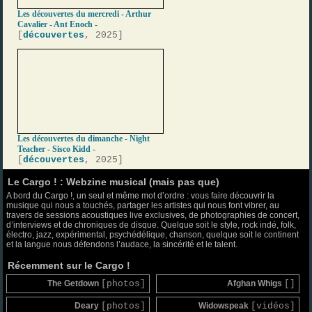
Les découvertes du mercredi - Arthur
Cavalier - Ant Enoch -
[
découvertes
, 2025]
Les découvertes du dimanche - Night
Teacher - Sisco Kidd -
[
découvertes
, 2025]
Le Cargo ! : Webzine musical (mais pas que)
A bord du Cargo !, un seul et même mot d’ordre : vous faire découvrir la
musique qui nous a touchés, partager les artistes qui nous font vibrer, au
travers de sessions acoustiques live exclusives, de photographies de concert,
d’interviews et de chroniques de disque. Quelque soit le style, rock indé, folk,
électro, jazz, expérimental, psychédélique, chanson, quelque soit le continent
et la langue nous défendons l’audace, la sincérité et le talent.
Récemment sur le Cargo !
The Getdown
[photos]
Afghan Whigs
[]
Deary
[photos]
Widowspeak
[vidéos]