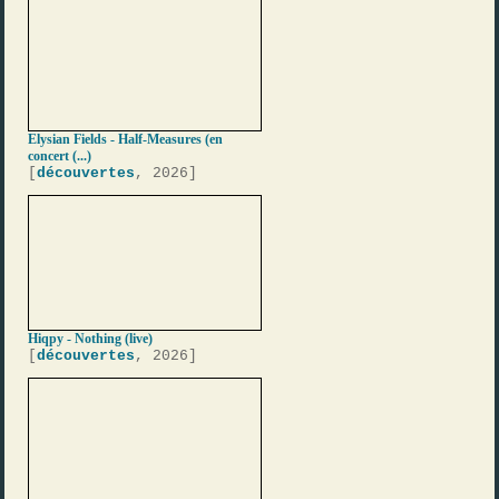
Elysian Fields - Half-Measures (en
concert (...)
[
découvertes
, 2026]
Hiqpy - Nothing (live)
[
découvertes
, 2026]