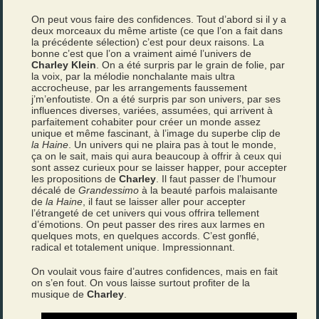
On peut vous faire des confidences. Tout d’abord si il y a
deux morceaux du même artiste (ce que l’on a fait dans
la précédente sélection) c’est pour deux raisons. La
bonne c’est que l’on a vraiment aimé l’univers de
Charley Klein
. On a été surpris par le grain de folie, par
la voix, par la mélodie nonchalante mais ultra
accrocheuse, par les arrangements faussement
j’m’enfoutiste. On a été surpris par son univers, par ses
influences diverses, variées, assumées, qui arrivent à
parfaitement cohabiter pour créer un monde assez
unique et même fascinant, à l’image du superbe clip de
la Haine
. Un univers qui ne plaira pas à tout le monde,
ça on le sait, mais qui aura beaucoup à offrir à ceux qui
sont assez curieux pour se laisser happer, pour accepter
les propositions de
Charley
. Il faut passer de l’humour
décalé de
Grandessimo
à la beauté parfois malaisante
de
la Haine
, il faut se laisser aller pour accepter
l’étrangeté de cet univers qui vous offrira tellement
d’émotions. On peut passer des rires aux larmes en
quelques mots, en quelques accords. C’est gonflé,
radical et totalement unique. Impressionnant.
On voulait vous faire d’autres confidences, mais en fait
on s’en fout. On vous laisse surtout profiter de la
musique de
Charley
.