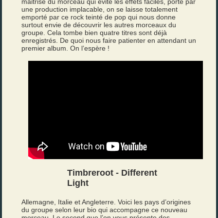
maitrise du morceau qui évite les effets faciles, porté par
une production implacable, on se laisse totalement
emporté par ce rock teinté de pop qui nous donne
surtout envie de découvrir les autres morceaux du
groupe. Cela tombe bien quatre titres sont déjà
enregistrés. De quoi nous faire patienter en attendant un
premier album. On l’espère !
Timbreroot - Different
Light
Allemagne, Italie et Angleterre. Voici les pays d’origines
du groupe selon leur bio qui accompagne ce nouveau
morceau. Le second que l’on vous présente des