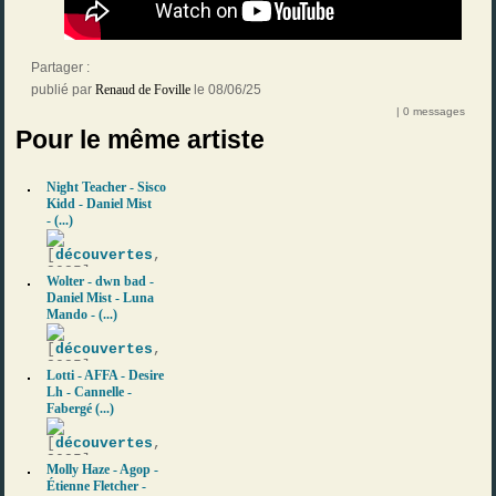
Partager :
publié par
Renaud de Foville
le 08/06/25
| 0 messages
Pour le même artiste
Night Teacher - Sisco
Kidd - Daniel Mist
- (...)
[
découvertes
,
2025]
Wolter - dwn bad -
Daniel Mist - Luna
Mando - (...)
[
découvertes
,
2025]
Lotti - AFFA - Desire
Lh - Cannelle -
Fabergé (...)
[
découvertes
,
2025]
Molly Haze - Agop -
Étienne Fletcher -