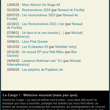
13/06/25 :
More Womxn On Stage #4
31/10/24 :
Rockomotives 2024
(par
Renaud de Foville
)
03/07/23 :
Les rockomotives 2023
(par
Renaud de
Foville
)
15/10/21 :
Les Rockomotives 2021 c’est
(par
Renaud
de Foville
)
07/09/21 :
Un best-of et une tournée (...)
(par
Mickaël
Adamadorassy
)
10/06/21 :
Léon Phal Quintet
18/12/20 :
Les Éclatantes #3
(par
Mathilde Vohy
)
15/11/20 :
Un nouvel EP pour Rob Miles
(par
Ben
Gaston
)
24/04/20 :
Lawrence Rothman sort "It’s
(par
Mickaël
Adamadorassy
)
10/04/20 :
Les playlists de Papillons de
Le Cargo ! : Webzine musical (mais pas que)
A bord du Cargo !, un seul et même mot d’ordre : vous faire découvrir la
musique qui nous a touchés, partager les artistes qui nous font vibrer, au
travers de sessions acoustiques live exclusives, de photographies de concert,