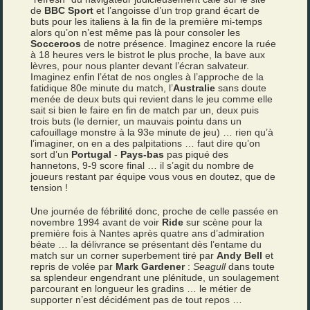
de
BBC Sport
et l’angoisse d’un trop grand écart de
buts pour les italiens à la fin de la première mi-temps
alors qu’on n’est même pas là pour consoler les
Socceroos
de notre présence. Imaginez encore la ruée
à 18 heures vers le bistrot le plus proche, la bave aux
lèvres, pour nous planter devant l’écran salvateur.
Imaginez enfin l’état de nos ongles à l’approche de la
fatidique 80e minute du match, l’
Australie
sans doute
menée de deux buts qui revient dans le jeu comme elle
sait si bien le faire en fin de match par un, deux puis
trois buts (le dernier, un mauvais pointu dans un
cafouillage monstre à la 93e minute de jeu) … rien qu’à
l’imaginer, on en a des palpitations … faut dire qu’on
sort d’un
Portugal
-
Pays-bas
pas piqué des
hannetons, 9-9 score final … il s’agit du nombre de
joueurs restant par équipe vous vous en doutez, que de
tension !
Une journée de fébrilité donc, proche de celle passée en
novembre 1994 avant de voir
Ride
sur scène pour la
première fois à Nantes après quatre ans d’admiration
béate … la délivrance se présentant dès l’entame du
match sur un corner superbement tiré par
Andy Bell
et
repris de volée par
Mark Gardener
:
Seagull
dans toute
sa splendeur engendrant une plénitude, un soulagement
parcourant en longueur les gradins … le métier de
supporter n’est décidément pas de tout repos …