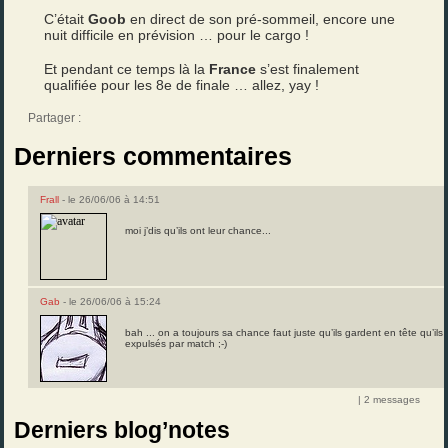
C’était
Goob
en direct de son pré-sommeil, encore une
nuit difficile en prévision … pour le cargo !
Et pendant ce temps là la
France
s’est finalement
qualifiée pour les 8e de finale … allez, yay !
Partager :
Derniers commentaires
Frall
- le 26/06/06 à 14:51
moi j’dis qu’ils ont leur chance...
Gab
- le 26/06/06 à 15:24
bah ... on a toujours sa chance faut juste qu’ils gardent en tête qu’il
expulsés par match ;-)
| 2 messages
Derniers blog’notes