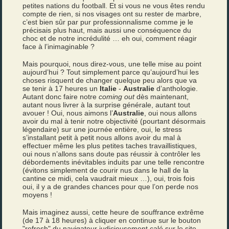
petites nations du football. Et si vous ne vous êtes rendu
compte de rien, si nos visages ont su rester de marbre,
c’est bien sûr par pur professionnalisme comme je le
précisais plus haut, mais aussi une conséquence du
choc et de notre incrédulité … eh oui, comment réagir
face à l’inimaginable ?
Mais pourquoi, nous direz-vous, une telle mise au point
aujourd’hui ? Tout simplement parce qu’aujourd’hui les
choses risquent de changer quelque peu alors que va
se tenir à 17 heures un
Italie
-
Australie
d’anthologie.
Autant donc faire notre
coming out
dès maintenant,
autant nous livrer à la surprise générale, autant tout
avouer ! Oui, nous aimons l’
Australie
, oui nous allons
avoir du mal à tenir notre objectivité (pourtant désormais
légendaire) sur une journée entière, oui, le stress
s’installant petit à petit nous allons avoir du mal à
effectuer même les plus petites taches travaillistiques,
oui nous n’allons sans doute pas réussir à contrôler les
débordements inévitables induits par une telle rencontre
(évitons simplement de courir nus dans le hall de la
cantine ce midi, cela vaudrait mieux …), oui, trois fois
oui, il y a de grandes chances pour que l’on perde nos
moyens !
Mais imaginez aussi, cette heure de souffrance extrême
(de 17 à 18 heures) à cliquer en continue sur le bouton
"refresh" du navigateur judicieusement calé sur le site