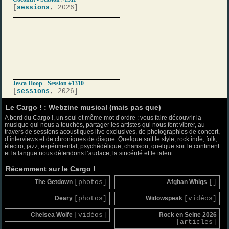
[
sessions
, 2026]
Jesca Hoop - Session #1310
[
sessions
, 2026]
Le Cargo ! : Webzine musical (mais pas que)
A bord du Cargo !, un seul et même mot d’ordre : vous faire découvrir la
musique qui nous a touchés, partager les artistes qui nous font vibrer, au
travers de sessions acoustiques live exclusives, de photographies de concert,
d’interviews et de chroniques de disque. Quelque soit le style, rock indé, folk,
électro, jazz, expérimental, psychédélique, chanson, quelque soit le continent
et la langue nous défendons l’audace, la sincérité et le talent.
Récemment sur le Cargo !
The Getdown
[photos]
Afghan Whigs
[]
Deary
[photos]
Widowspeak
[vidéos]
Chelsea Wolfe
[vidéos]
Rock en Seine 2026
[articles]