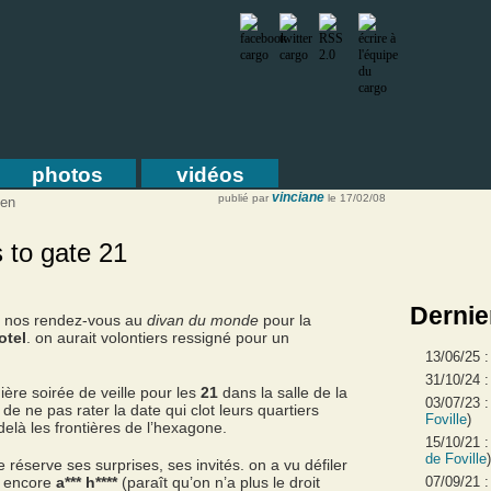
photos
vidéos
vinciane
publié par
le 17/02/08
sen
s to gate 21
Dernie
s, nos rendez-vous au
divan du monde
pour la
otel
. on aurait volontiers ressigné pour un
13/06/25 
31/10/24 
ière soirée de veille pour les
21
dans la salle de la
03/07/23 
de ne pas rater la date qui clot leurs quartiers
Foville
)
elà les frontières de l’hexagone.
15/10/21 
de Foville
)
 réserve ses surprises, ses invités. on a vu défiler
 encore
a*** h****
(paraît qu’on n’a plus le droit
07/09/21 