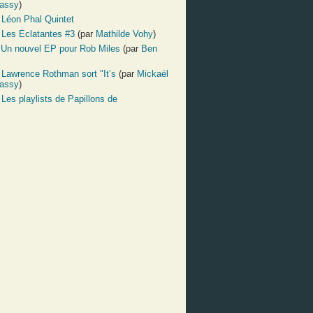
assy
)
:
Léon Phal Quintet
:
Les Éclatantes #3
(par
Mathilde Vohy
)
:
Un nouvel EP pour Rob Miles
(par
Ben
:
Lawrence Rothman sort "It’s
(par
Mickaël
assy
)
:
Les playlists de Papillons de