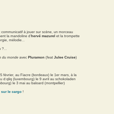
et communicatif à jouer sur scène, un morceau
ent la mandoline d’
hervé mazurel
et la trompette
rgie, mélodie...
 ?...
n du monde
avec
Pluramon
(feat
Julee Cruise
)
e 25 février, au Fiacre (bordeaux) le 1er mars, à la
au d:qliq (luxembourg) le 9 avril au schokoladen
ambourg) le 3 mai au baloard (montpellier)
sur le cargo
!