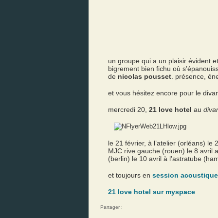
un groupe qui a un plaisir évident 
bigrement bien fichu où s’épanouiss
de
nicolas pousset
. présence, éne
et vous hésitez encore pour le divan
mercredi 20,
21 love hotel
au
diva
le 21 février, à l’atelier (orléans) l
MJC rive gauche (rouen) le 8 avril 
(berlin) le 10 avril à l’astratube (h
et toujours en
session acoustique 
21 love hotel sur myspace
Partager :