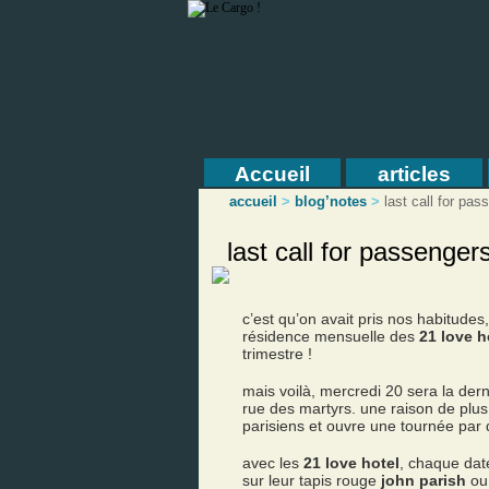
Accueil
articles
accueil
>
blog’notes
>
last call for pas
last call for passenger
c’est qu’on avait pris nos habitude
résidence mensuelle des
21 love h
trimestre !
mais voilà, mercredi 20 sera la dern
rue des martyrs. une raison de plus 
parisiens et ouvre une tournée par d
avec les
21 love hotel
, chaque date
sur leur tapis rouge
john parish
ou