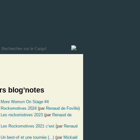
rs blog’notes
:
More Womxn On Stage #4
:
Rockomotives 2024
(par
Renaud de Foville
)
:
Les rockomotives 2023
(par
Renaud de
:
Les Rockomotives 2021 c’est
(par
Renaud
:
Un best-of et une tournée (...)
(par
Mickaël