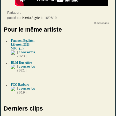
Partager :
publié par
Natalia Algaba
le 16/06/19
| 0 messages
Pour le même artiste
Femmes, Egalités,
Libertés, 2023,
MJC, (...)
[
concerts
,
2023]
HLM Rue Affre
[
concerts
,
2021]
FGO Barbara
[
concerts
,
2019]
Derniers clips