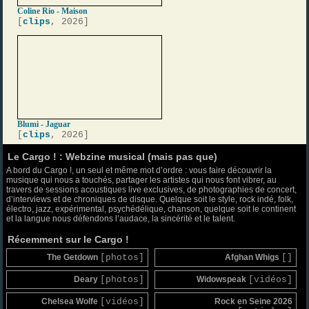
Coline Rio - Maison
[
clips
, 2026]
Blumi - Jaguar
[
clips
, 2026]
Le Cargo ! : Webzine musical (mais pas que)
A bord du Cargo !, un seul et même mot d’ordre : vous faire découvrir la
musique qui nous a touchés, partager les artistes qui nous font vibrer, au
travers de sessions acoustiques live exclusives, de photographies de concert,
d’interviews et de chroniques de disque. Quelque soit le style, rock indé, folk,
électro, jazz, expérimental, psychédélique, chanson, quelque soit le continent
et la langue nous défendons l’audace, la sincérité et le talent.
Récemment sur le Cargo !
The Getdown
[photos]
Afghan Whigs
[]
Deary
[photos]
Widowspeak
[vidéos]
Chelsea Wolfe
[vidéos]
Rock en Seine 2026