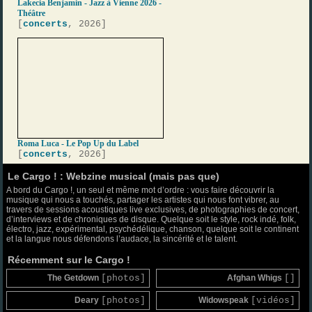
Lakecia Benjamin - Jazz à Vienne 2026 -
Théâtre
[
concerts
, 2026]
Roma Luca - Le Pop Up du Label
[
concerts
, 2026]
Le Cargo ! : Webzine musical (mais pas que)
A bord du Cargo !, un seul et même mot d’ordre : vous faire découvrir la
musique qui nous a touchés, partager les artistes qui nous font vibrer, au
travers de sessions acoustiques live exclusives, de photographies de concert,
d’interviews et de chroniques de disque. Quelque soit le style, rock indé, folk,
électro, jazz, expérimental, psychédélique, chanson, quelque soit le continent
et la langue nous défendons l’audace, la sincérité et le talent.
Récemment sur le Cargo !
The Getdown
[photos]
Afghan Whigs
[]
Deary
[photos]
Widowspeak
[vidéos]