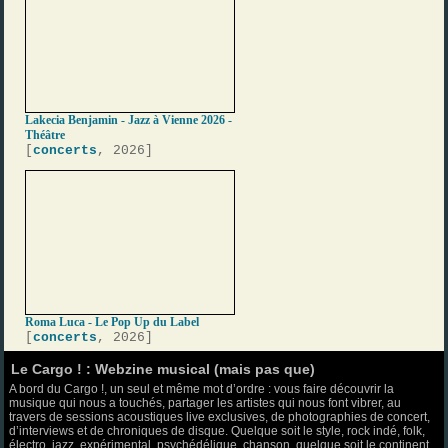
Lakecia Benjamin - Jazz à Vienne 2026 -
Théâtre
[
concerts
, 2026]
Roma Luca - Le Pop Up du Label
[
concerts
, 2026]
Le Cargo ! : Webzine musical (mais pas que)
A bord du Cargo !, un seul et même mot d’ordre : vous faire découvrir la
musique qui nous a touchés, partager les artistes qui nous font vibrer, au
travers de sessions acoustiques live exclusives, de photographies de concert,
d’interviews et de chroniques de disque. Quelque soit le style, rock indé, folk,
électro, jazz, expérimental, psychédélique, chanson, quelque soit le continent