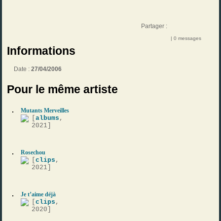
Partager :
| 0 messages
Informations
Date :
27/04/2006
Pour le même artiste
Mutants Merveilles
[
albums
,
2021]
Rosechou
[
clips
,
2021]
Je t’aime déjà
[
clips
,
2020]