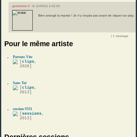
geekariste.fr
- le 11/04/11 à 02:02
Bien arrangé la reprise ! Je n’y croyais pas avant de cliquer sur play.
| 1 message
Pour le même artiste
Partons Vite
[
clips
,
2026]
Sans Toi
[
clips
,
2013]
session #551
[
sessions
,
2013]