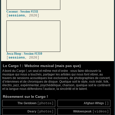
Coconut - Session #1311
[
sessions
, 2026]
Jesca Hoop - Session #1310
[
sessions
, 2026]
Le Cargo ! : Webzine musical (mais pas que)
A bord du Cargo !, un seul et même mot d’ordre : vous faire découvrir la
musique qui nous a touchés, partager les artistes qui nous font vibrer, au
travers de sessions acoustiques live exclusives, de photographies de concert,
d’interviews et de chroniques de disque. Quelque soit le style, rock indé, folk,
électro, jazz, expérimental, psychédélique, chanson, quelque soit le continent
et la langue nous défendons l’audace, la sincérité et le talent.
Récemment sur le Cargo !
The Getdown
[photos]
Afghan Whigs
[]
Deary
[photos]
Widowspeak
[vidéos]