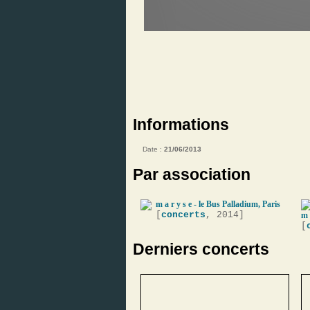
Informations
Date :
21/06/2013
Par association
m a r y s e - le Bus Palladium, Paris
[
concerts
, 2014]
m 
[
Derniers concerts