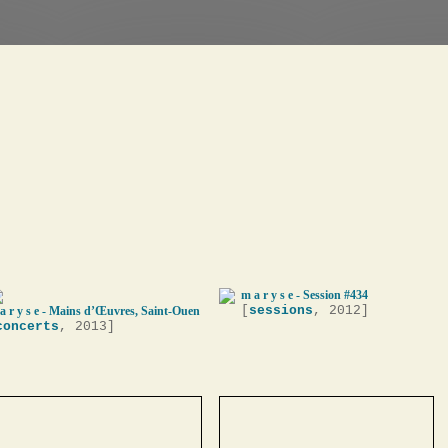
m a r y s e - Session #434
[
sessions
, 2012]
a r y s e - Mains d’Œuvres, Saint-Ouen
concerts
, 2013]