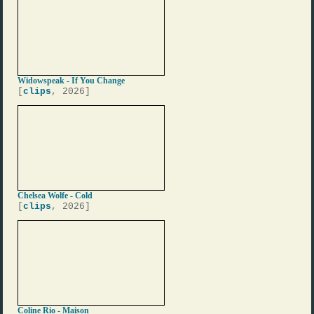
Widowspeak - If You Change
[
clips
, 2026]
Chelsea Wolfe - Cold
[
clips
, 2026]
Coline Rio - Maison