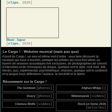
[
clips
, 2026]
Blumi - Jaguar
[
clips
, 2026]
Le Cargo ! : Webzine musical (mais pas que)
A bord du Cargo !, un seul et même mot d’ordre : vous faire découvrir la
musique qui nous a touchés, partager les artistes qui nous font vibrer, au
travers de sessions acoustiques live exclusives, de photographies de concert,
d’interviews et de chroniques de disque. Quelque soit le style, rock indé, folk,
électro, jazz, expérimental, psychédélique, chanson, quelque soit le continent
et la langue nous défendons l’audace, la sincérité et le talent.
Récemment sur le Cargo !
The Getdown
[photos]
Afghan Whigs
[]
Deary
[photos]
Widowspeak
[vidéos]
Chelsea Wolfe
[vidéos]
Rock en Seine 2026
[articles]