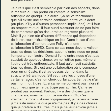
Je dirais que c’est semblable par bien des aspects, dans
la mesure où l’on prend en compte la sensibilité
artistique de quelqu’un d’autre. Ça ne va fonctionner
que s’il existe une certaine confiance entre vous deux
(ou plus, s’il y a d’autres personnes impliquées), et il faut
un respect mutuel. Il faut aussi s’assurer de ne pas faire
de compromis qu’on risquerait de regretter plus tard.
Mais il y a bien sûr d’autres différences qui dépendent
de la structure hiérarchique en jeu. Dans le cas d’une
collaboration d’écriture avec Polly, c’est une
collaboration à 50/50. Dans ce cas nous devons valider
tous les deux les décisions, aucun d’entre nous ne peut
l’emporter sur l’autre. Donc si l’un d’entre nous n’est pas
satisfait de quelque chose, on ne l’utilise pas, même si
l’autre est très enthousiaste. Il faut qu’on soit satisfaits
tous les deux. Si c’est une collaboration où je compose
pour un cinéaste, il est au-dessus de moi dans la
structure hiérarchique. S’il veut faire les choses d’une
certaine façon, c’est un choix qui lui appartient et je n’ai
pas mon mot à dire. Et si ça ne me convient pas, alors il
vaut mieux que je ne participe pas au film. Ça ne se
produit pas souvent. Parfois, il y a des choses que je
changerais, mais rien dont je me dise « Oh, c’est
vraiment atroce ». Assez logiquement, je ne leur envoie
jamais de musique que je n’aime pas. Il y a des choses
que je préfère à d’autres, mais je ne leur envoie jamais