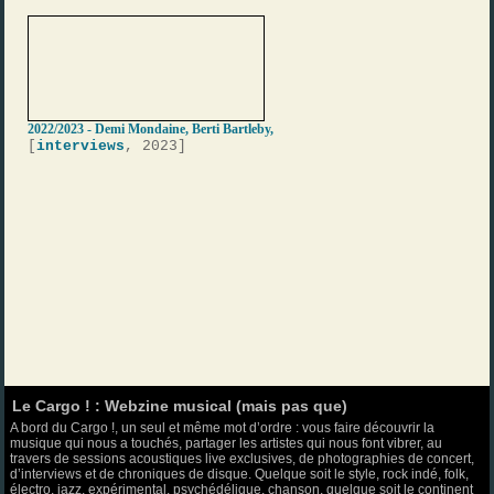
2022/2023 - Demi Mondaine, Berti Bartleby,
[
interviews
, 2023]
Le Cargo ! : Webzine musical (mais pas que)
A bord du Cargo !, un seul et même mot d’ordre : vous faire découvrir la
musique qui nous a touchés, partager les artistes qui nous font vibrer, au
travers de sessions acoustiques live exclusives, de photographies de concert,
d’interviews et de chroniques de disque. Quelque soit le style, rock indé, folk,
électro, jazz, expérimental, psychédélique, chanson, quelque soit le continent