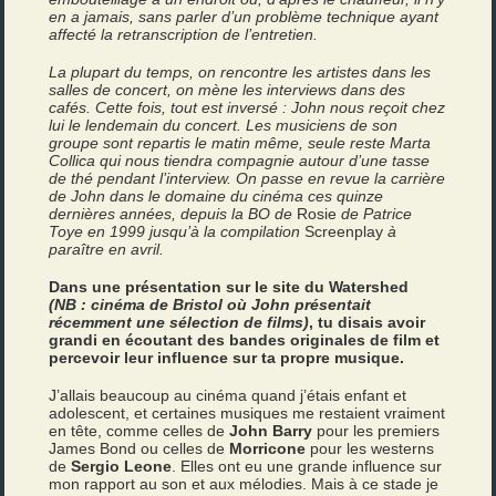
en a jamais, sans parler d’un problème technique ayant
affecté la retranscription de l’entretien.
La plupart du temps, on rencontre les artistes dans les
salles de concert, on mène les interviews dans des
cafés. Cette fois, tout est inversé : John nous reçoit chez
lui le lendemain du concert. Les musiciens de son
groupe sont repartis le matin même, seule reste Marta
Collica qui nous tiendra compagnie autour d’une tasse
de thé pendant l’interview. On passe en revue la carrière
de John dans le domaine du cinéma ces quinze
dernières années, depuis la BO de
Rosie
de Patrice
Toye en 1999 jusqu’à la compilation
Screenplay
à
paraître en avril.
Dans une présentation sur le site du Watershed
(NB : cinéma de Bristol où John présentait
récemment une sélection de films)
, tu disais avoir
grandi en écoutant des bandes originales de film et
percevoir leur influence sur ta propre musique.
J’allais beaucoup au cinéma quand j’étais enfant et
adolescent, et certaines musiques me restaient vraiment
en tête, comme celles de
John Barry
pour les premiers
James Bond ou celles de
Morricone
pour les westerns
de
Sergio Leone
. Elles ont eu une grande influence sur
mon rapport au son et aux mélodies. Mais à ce stade je