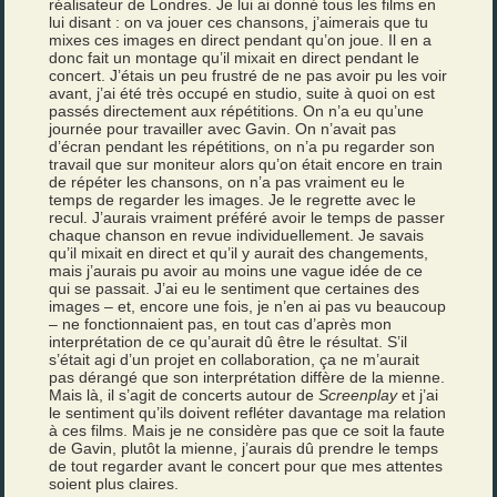
réalisateur de Londres. Je lui ai donné tous les films en
lui disant : on va jouer ces chansons, j’aimerais que tu
mixes ces images en direct pendant qu’on joue. Il en a
donc fait un montage qu’il mixait en direct pendant le
concert. J’étais un peu frustré de ne pas avoir pu les voir
avant, j’ai été très occupé en studio, suite à quoi on est
passés directement aux répétitions. On n’a eu qu’une
journée pour travailler avec Gavin. On n’avait pas
d’écran pendant les répétitions, on n’a pu regarder son
travail que sur moniteur alors qu’on était encore en train
de répéter les chansons, on n’a pas vraiment eu le
temps de regarder les images. Je le regrette avec le
recul. J’aurais vraiment préféré avoir le temps de passer
chaque chanson en revue individuellement. Je savais
qu’il mixait en direct et qu’il y aurait des changements,
mais j’aurais pu avoir au moins une vague idée de ce
qui se passait. J’ai eu le sentiment que certaines des
images – et, encore une fois, je n’en ai pas vu beaucoup
– ne fonctionnaient pas, en tout cas d’après mon
interprétation de ce qu’aurait dû être le résultat. S’il
s’était agi d’un projet en collaboration, ça ne m’aurait
pas dérangé que son interprétation diffère de la mienne.
Mais là, il s’agit de concerts autour de
Screenplay
et j’ai
le sentiment qu’ils doivent refléter davantage ma relation
à ces films. Mais je ne considère pas que ce soit la faute
de Gavin, plutôt la mienne, j’aurais dû prendre le temps
de tout regarder avant le concert pour que mes attentes
soient plus claires.