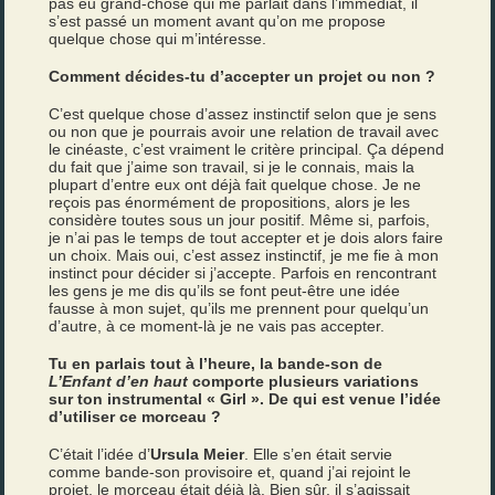
pas eu grand-chose qui me parlait dans l’immédiat, il
s’est passé un moment avant qu’on me propose
quelque chose qui m’intéresse.
Comment décides-tu d’accepter un projet ou non ?
C’est quelque chose d’assez instinctif selon que je sens
ou non que je pourrais avoir une relation de travail avec
le cinéaste, c’est vraiment le critère principal. Ça dépend
du fait que j’aime son travail, si je le connais, mais la
plupart d’entre eux ont déjà fait quelque chose. Je ne
reçois pas énormément de propositions, alors je les
considère toutes sous un jour positif. Même si, parfois,
je n’ai pas le temps de tout accepter et je dois alors faire
un choix. Mais oui, c’est assez instinctif, je me fie à mon
instinct pour décider si j’accepte. Parfois en rencontrant
les gens je me dis qu’ils se font peut-être une idée
fausse à mon sujet, qu’ils me prennent pour quelqu’un
d’autre, à ce moment-là je ne vais pas accepter.
Tu en parlais tout à l’heure, la bande-son de
L’Enfant d’en haut
comporte plusieurs variations
sur ton instrumental « Girl ». De qui est venue l’idée
d’utiliser ce morceau ?
C’était l’idée d’
Ursula
Meier
. Elle s’en était servie
comme bande-son provisoire et, quand j’ai rejoint le
projet, le morceau était déjà là. Bien sûr, il s’agissait