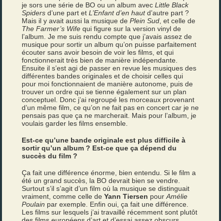
je sors une série de BO ou un album avec
Little Black
Spiders
d’une part et
L’Enfant d’en haut
d’autre part ?
Mais il y avait aussi la musique de
Plein Sud
, et celle de
The Farmer’s Wife
qui figure sur la version vinyl de
l’album. Je me suis rendu compte que j’avais assez de
musique pour sortir un album qu’on puisse parfaitement
écouter sans avoir besoin de voir les films, et qui
fonctionnerait très bien de manière indépendante.
Ensuite il s’est agi de passer en revue les musiques des
différentes bandes originales et de choisir celles qui
pour moi fonctionnaient de manière autonome, puis de
trouver un ordre qui se tienne également sur un plan
conceptuel. Donc j’ai regroupé les morceaux provenant
d’un même film, ce qu’on ne fait pas en concert car je ne
pensais pas que ça ne marcherait. Mais pour l’album, je
voulais garder les films ensemble.
Est-ce qu’une bande originale est plus difficile à
sortir qu’un album ? Est-ce que ça dépend du
succès du film ?
Ça fait une différence énorme, bien entendu. Si le film a
été un grand succès, la BO devrait bien se vendre.
Surtout s’il s’agit d’un film où la musique se distinguait
vraiment, comme celle de
Yann Tiersen
pour
Amélie
Poulain
par exemple. Enfin oui, ça fait une différence.
Les films sur lesquels j’ai travaillé récemment sont plutôt
des films européens d’art et d’essai assez obscurs.