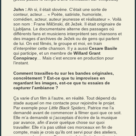
John :
Ah si, il était slovène. C’était une sorte de
conteur, acteur… « Poète, satiriste, humoriste,
comédien, acteur, auteur jeunesse et réalisateur ». Voilà
son nom : Frane Milčinski, dit Ježek. Il était originaire de
Ljubljana. Le documentaire alterne des passages où
différents fans et musiciens interprètent ses chansons et
des images d’archives de Ježek ou de gens qui parlent
de lui. On est filmés, le groupe et moi, en train
d’interpréter cette chanson. Il y a aussi
Cesare Basile
qui participe, et un membre de
Willard Grant
Conspiracy
… Mais c’est encore en production pour
l’instant.
Comment travailles-tu sur les bandes originales,
concrètement ? Est-ce que tu improvises en
regardant les images, est-ce que tu essaies de
capturer l’ambiance ?
Ça varie d’un film à l’autre, en réalité. Tout dépend du
stade auquel on me contacte pour rejoindre le projet.
Par exemple pour
Little Black Spiders
, Patrice me l’a
demandé avant de commencer à filmer quoi que ce soit.
Elle m’a demandé si j’acceptais d’écrire de la musique
par avance, afin d’avoir quelque chose sur quoi
travailler. Elle n’a pas utilisé ces morceaux en fin de
compte, mais je crois qu’ils ont servi pour des ateliers,