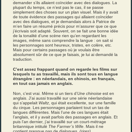
demander s’ils allaient coïncider avec des dialogues. La
plupart du temps, ce n’est pas le cas, il se passe
simplement des choses sur un plan visuel. Mais il y avait
de toute évidence des passages qui allaient coïncider
avec des dialogues, et je demandais alors à Patrice de
m’en faire un résumé précis pour m’assurer que ce que
j’écrivais soit adapté. Souvent, on se fait une bonne idée
de la tonalité d’une scène rien qu’en regardant les
images, même sans comprendre la langue : on sait si
les personnages sont heureux, tristes, en colère, etc.
Mais pour certains passages où je voulais être
absolument sûr de ce que je faisais, je lui ai demandé la
traduction.
C’est assez frappant quand on regarde les films sur
lesquels tu as travaillé, mais ils sont tous en langue
étrangère : en néerlandais, en chinois, en français,
en tout cas jamais en anglais.
Non, c’est vrai. Même si un tiers d’
Une chinoise
est en
anglais. J’ai aussi travaillé sur une série néerlandaise
qui s’appelait
Waltz
, qui était excellente, sur une famille
du cirque. Les personnages parlaient tout un tas de
langues différentes. Mais l’une de ces langues était
l’anglais, et il y avait parfois des passages en anglais. Et
puis l’an dernier, j’ai travaillé sur un court-métrage
britannique intitulé
The Farmer’s Wife
. Mais il ne
contient presque pas de dialogues.
(rires)