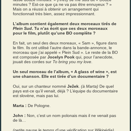
minutes ? Est-ce que ça ne va pas être ennuyeux ? »
Mais on a réussi à obtenir un arrangement qui
fonctionnait très bien, assez impressionnant.
L’album contient également deux morceaux tirés de
Plein Sud
. Tu n’as écrit que ces deux morceaux
pour le film, plutôt qu’une BO complète ?
En fait, un seul des deux moreaux, « Sam », figure dans
le film. Ils ont utilisé l’autre dans la bande-annonce, le
morceau que j’ai appelé « Plein Sud ». Le reste de la BO
est composée par
Jocelyn Pook
qui, pour l’anecdote,
jouait des cordes sur
To bring you my love
.
Un seul morceau de l’album, « A glass of wine », est
une chanson. Elle est tirée d’un documentaire ?
Oui, sur un chanteur nommé
Ježek
.
(à Marta)
De quel
pays est-ce qu’il venait, déjà ? L’équipe du documentaire
est slovène, mais pas lui.
Marta :
De Pologne.
John :
Non, c’est un nom polonais mais il ne venait pas
de là…
(petite pause le temps d’une vérification sur Wikipédia)