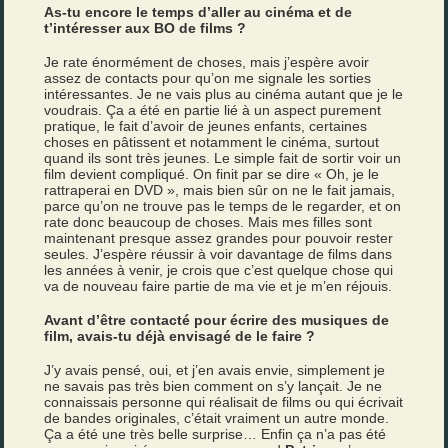
As-tu encore le temps d’aller au cinéma et de
t’intéresser aux BO de films ?
Je rate énormément de choses, mais j’espère avoir
assez de contacts pour qu’on me signale les sorties
intéressantes. Je ne vais plus au cinéma autant que je le
voudrais. Ça a été en partie lié à un aspect purement
pratique, le fait d’avoir de jeunes enfants, certaines
choses en pâtissent et notamment le cinéma, surtout
quand ils sont très jeunes. Le simple fait de sortir voir un
film devient compliqué. On finit par se dire « Oh, je le
rattraperai en DVD », mais bien sûr on ne le fait jamais,
parce qu’on ne trouve pas le temps de le regarder, et on
rate donc beaucoup de choses. Mais mes filles sont
maintenant presque assez grandes pour pouvoir rester
seules. J’espère réussir à voir davantage de films dans
les années à venir, je crois que c’est quelque chose qui
va de nouveau faire partie de ma vie et je m’en réjouis.
Avant d’être contacté pour écrire des musiques de
film, avais-tu déjà envisagé de le faire ?
J’y avais pensé, oui, et j’en avais envie, simplement je
ne savais pas très bien comment on s’y lançait. Je ne
connaissais personne qui réalisait de films ou qui écrivait
de bandes originales, c’était vraiment un autre monde.
Ça a été une très belle surprise… Enfin ça n’a pas été