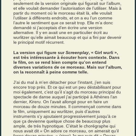
seulement de la version originale qui figurait sur l’album,
et elle voulait demander l’autorisation de l’utiliser. Mais à
partir du moment où le morceau était là, elle voulait
l’utiliser à différents endroits, et on a eu l’un comme
l’autre le sentiment que ce serait trop. Elle m’a donc
demandé si j’acceptais d’en écrire une version
alternative. Il y en avait une en particulier écrit au
wurlitzer qu’elle aimait beaucoup et qui a fini par devenir
le principal motif récurrent.
La version qui figure sur
Screenplay
, « Girl wurli »,
est très intéressante à écouter hors contexte. Dans
le film, on se rend bien compte qu’on entend
diverses variations de ce morceau. Mais sur l’album,
on la reconnaît à peine comme telle.
J’ai du mal à m’en détacher pour l’instant, j’en suis
encore trop près. Et ce qui est un peu déstabilisant pour
moi également, c’est qu’il s’agit du morceau principal du
spectacle de danse auquel j’ai participé à Athènes l’an
dernier,
Kireru
. On l’avait allongé pour en faire un
morceau de douze minutes. Il commençait comme dans
le film, uniquement au wurlitzer, puis d’autres
instruments s’y ajoutaient progressivement jusqu’à ce
que ça devienne quelque chose de beaucoup plus
ample, de très hypnotique. C’était le chorégraphe qui
nous avait dit « On adore ce morceau, on aimerait qu’il
fasse douze minutes. »
(rires)
Je me suis dit « Douze