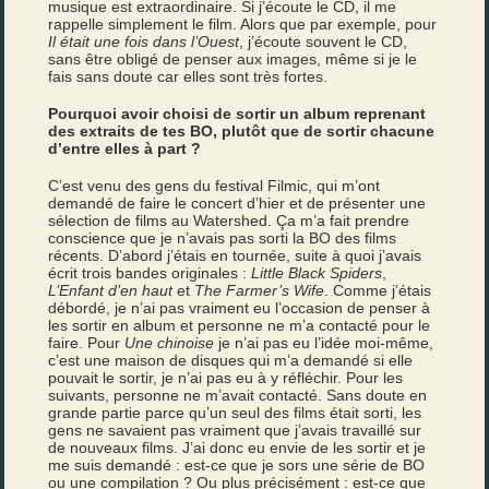
musique est extraordinaire. Si j’écoute le CD, il me
rappelle simplement le film. Alors que par exemple, pour
Il était une fois dans l’Ouest
, j’écoute souvent le CD,
sans être obligé de penser aux images, même si je le
fais sans doute car elles sont très fortes.
Pourquoi avoir choisi de sortir un album reprenant
des extraits de tes BO, plutôt que de sortir chacune
d’entre elles à part ?
C’est venu des gens du festival Filmic, qui m’ont
demandé de faire le concert d’hier et de présenter une
sélection de films au Watershed. Ça m’a fait prendre
conscience que je n’avais pas sorti la BO des films
récents. D’abord j’étais en tournée, suite à quoi j’avais
écrit trois bandes originales :
Little Black Spiders
,
L’Enfant d’en haut
et
The Farmer’s Wife
. Comme j’étais
débordé, je n’ai pas vraiment eu l’occasion de penser à
les sortir en album et personne ne m’a contacté pour le
faire. Pour
Une chinoise
je n’ai pas eu l’idée moi-même,
c’est une maison de disques qui m’a demandé si elle
pouvait le sortir, je n’ai pas eu à y réfléchir. Pour les
suivants, personne ne m’avait contacté. Sans doute en
grande partie parce qu’un seul des films était sorti, les
gens ne savaient pas vraiment que j’avais travaillé sur
de nouveaux films. J’ai donc eu envie de les sortir et je
me suis demandé : est-ce que je sors une série de BO
ou une compilation ? Ou plus précisément : est-ce que