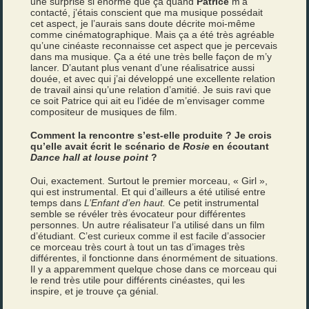
une surprise si énorme que ça quand
Patrice
m’a
contacté, j’étais conscient que ma musique possédait
cet aspect, je l’aurais sans doute décrite moi-même
comme cinématographique. Mais ça a été très agréable
qu’une cinéaste reconnaisse cet aspect que je percevais
dans ma musique. Ça a été une très belle façon de m’y
lancer. D’autant plus venant d’une réalisatrice aussi
douée, et avec qui j’ai développé une excellente relation
de travail ainsi qu’une relation d’amitié. Je suis ravi que
ce soit Patrice qui ait eu l’idée de m’envisager comme
compositeur de musiques de film.
Comment la rencontre s’est-elle produite ? Je crois
qu’elle avait écrit le scénario de
Rosie
en écoutant
Dance hall at louse point
?
Oui, exactement. Surtout le premier morceau, « Girl »,
qui est instrumental. Et qui d’ailleurs a été utilisé entre
temps dans
L’Enfant d’en haut.
Ce petit instrumental
semble se révéler très évocateur pour différentes
personnes. Un autre réalisateur l’a utilisé dans un film
d’étudiant. C’est curieux comme il est facile d’associer
ce morceau très court à tout un tas d’images très
différentes, il fonctionne dans énormément de situations.
Il y a apparemment quelque chose dans ce morceau qui
le rend très utile pour différents cinéastes, qui les
inspire, et je trouve ça génial.