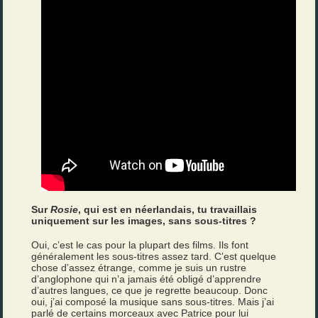
Sur
Rosie
, qui est en néerlandais, tu travaillais
uniquement sur les images, sans sous-titres ?
Oui, c’est le cas pour la plupart des films. Ils font
généralement les sous-titres assez tard. C’est quelque
chose d’assez étrange, comme je suis un rustre
d’anglophone qui n’a jamais été obligé d’apprendre
d’autres langues, ce que je regrette beaucoup. Donc
oui, j’ai composé la musique sans sous-titres. Mais j’ai
parlé de certains morceaux avec Patrice pour lui