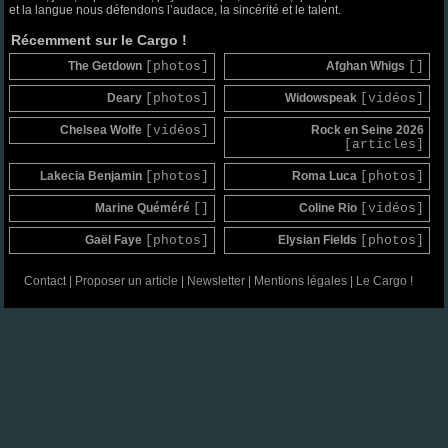
et la langue nous défendons l’audace, la sincérité et le talent.
Récemment sur le Cargo !
The Getdown
[photos]
Afghan Whigs
[]
Deary
[photos]
Widowspeak
[vidéos]
Chelsea Wolfe
[vidéos]
Rock en Seine 2026
[articles]
Lakecia Benjamin
[photos]
Roma Luca
[photos]
Marine Quéméré
[]
Coline Rio
[vidéos]
Gaël Faye
[photos]
Elysian Fields
[photos]
Contact
|
Proposer un article
|
Newsletter
|
Mentions légales
|
Le Cargo !