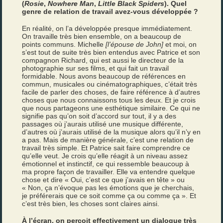
(
Rosie
,
Nowhere Man
,
Little Black Spiders
). Quel
genre de relation de travail avez-vous développée ?
En réalité, on l’a développée presque immédiatement.
On travaille très bien ensemble, on a beaucoup de
points communs. Michelle
[l’épouse de John]
et moi, on
s’est tout de suite très bien entendus avec Patrice et son
compagnon Richard, qui est aussi le directeur de la
photographie sur ses films, et qui fait un travail
formidable. Nous avons beaucoup de références en
commun, musicales ou cinématographiques, c’était très
facile de parler des choses, de faire référence à d’autres
choses que nous connaissons tous les deux. Et je crois
que nous partageons une esthétique similaire. Ce qui ne
signifie pas qu’on soit d’accord sur tout, il y a des
passages où j’aurais utilisé une musique différente,
d’autres où j’aurais utilisé de la musique alors qu’il n’y en
a pas. Mais de manière générale, c’est une relation de
travail très simple. Et Patrice sait faire comprendre ce
qu’elle veut. Je crois qu’elle réagit à un niveau assez
émotionnel et instinctif, ce qui ressemble beaucoup à
ma propre façon de travailler. Elle va entendre quelque
chose et dire « Oui, c’est ce que j’avais en tête » ou
« Non, ça n’évoque pas les émotions que je cherchais,
je préférerais que ce soit comme ça ou comme ça ». Et
c’est très bien, les choses sont claires ainsi.
À l’écran, on perçoit effectivement un dialogue très