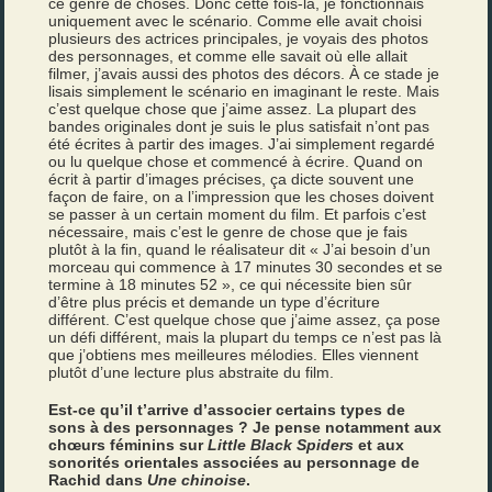
ce genre de choses. Donc cette fois-là, je fonctionnais
uniquement avec le scénario. Comme elle avait choisi
plusieurs des actrices principales, je voyais des photos
des personnages, et comme elle savait où elle allait
filmer, j’avais aussi des photos des décors. À ce stade je
lisais simplement le scénario en imaginant le reste. Mais
c’est quelque chose que j’aime assez. La plupart des
bandes originales dont je suis le plus satisfait n’ont pas
été écrites à partir des images. J’ai simplement regardé
ou lu quelque chose et commencé à écrire. Quand on
écrit à partir d’images précises, ça dicte souvent une
façon de faire, on a l’impression que les choses doivent
se passer à un certain moment du film. Et parfois c’est
nécessaire, mais c’est le genre de chose que je fais
plutôt à la fin, quand le réalisateur dit « J’ai besoin d’un
morceau qui commence à 17 minutes 30 secondes et se
termine à 18 minutes 52 », ce qui nécessite bien sûr
d’être plus précis et demande un type d’écriture
différent. C’est quelque chose que j’aime assez, ça pose
un défi différent, mais la plupart du temps ce n’est pas là
que j’obtiens mes meilleures mélodies. Elles viennent
plutôt d’une lecture plus abstraite du film.
Est-ce qu’il t’arrive d’associer certains types de
sons à des personnages ? Je pense notamment aux
chœurs féminins sur
Little Black Spiders
et aux
sonorités orientales associées au personnage de
Rachid dans
Une chinoise
.