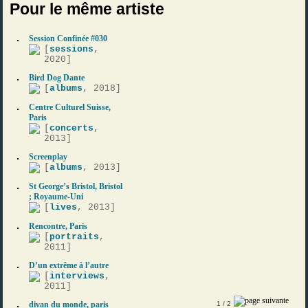
Pour le même artiste
Session Confinée #030
[
sessions
,
2020]
Bird Dog Dante
[
albums
, 2018]
Centre Culturel Suisse,
Paris
[
concerts
,
2013]
Screenplay
[
albums
, 2013]
St George’s Bristol, Bristol
; Royaume-Uni
[
lives
, 2013]
Rencontre, Paris
[
portraits
,
2011]
D’un extrême à l’autre
[
interviews
,
2011]
divan du monde, paris
1
/ 2