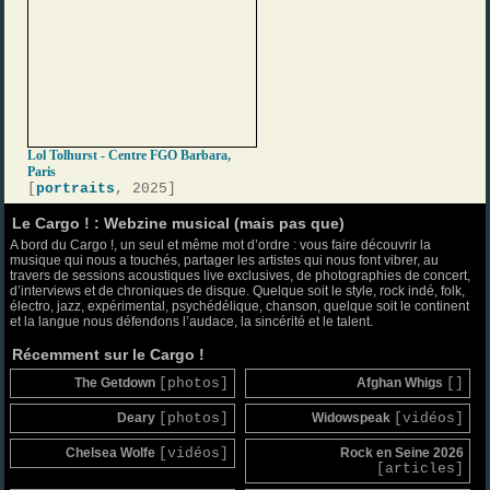
Lol Tolhurst - Centre FGO Barbara,
Paris
[
portraits
, 2025]
Le Cargo ! : Webzine musical (mais pas que)
A bord du Cargo !, un seul et même mot d’ordre : vous faire découvrir la
musique qui nous a touchés, partager les artistes qui nous font vibrer, au
travers de sessions acoustiques live exclusives, de photographies de concert,
d’interviews et de chroniques de disque. Quelque soit le style, rock indé, folk,
électro, jazz, expérimental, psychédélique, chanson, quelque soit le continent
et la langue nous défendons l’audace, la sincérité et le talent.
Récemment sur le Cargo !
The Getdown
[photos]
Afghan Whigs
[]
Deary
[photos]
Widowspeak
[vidéos]
Chelsea Wolfe
[vidéos]
Rock en Seine 2026
[articles]