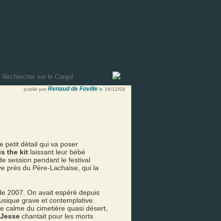
Renaud de Foville
publié par
le 16/12/08
e petit détail qui va poser
is the kit
laissant leur bébé
e session pendant le festival
ve près du Père-Lachaise, qui la
de 2007. On avait espéré depuis
musique grave et contemplative.
le calme du cimetière quasi désert,
Jesse
chantait pour les morts