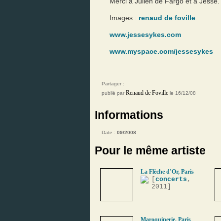
Merci à Julien de Fargo et à Jesse.
Images :
renaud de foville
.
www.jessesykes.com
www.myspace.com/jessesykes
Partager :
Renaud de Foville
publié par
le 16/12/08
Informations
Date :
09/2008
Pour le même artiste
La Flèche d’Or, Paris
[
concerts
,
2011]
Maroquinerie, Paris