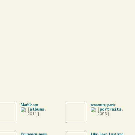
Marble son
rencontre, paris
[
albums
,
[
portraits
,
2011]
2008]
l’européen, paris
Like, Love, Lust And