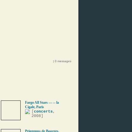
| 0 messages
Fargo All Stars — -- la
Cigale, Paris
[
concerts
,
2008]
Printemps de Bourges,