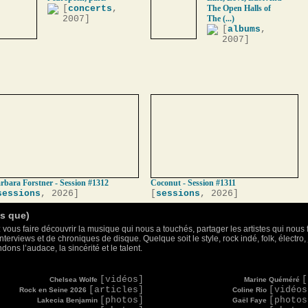
[
concerts
,
The Open Halls of
2007]
The (...)
[
albums
,
2007]
rbara Forstner - Session #1312
Coconut - Session #1311
sessions
, 2026]
[
sessions
, 2026]
as que)
 vous faire découvrir la musique qui nous a touchés, partager les artistes qui nous 
nterviews et de chroniques de disque. Quelque soit le style, rock indé, folk, électr
ons l’audace, la sincérité et le talent.
[vidéos]
[
Chelsea Wolfe
Marine Quéméré
[articles]
[vidéos
Rock en Seine 2026
Coline Rio
[photos]
[photos
Lakecia Benjamin
Gaël Faye