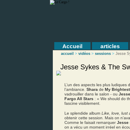
Accueil
articles
accueil
>
vidéos
>
sessions
>
Jesse S
Jesse Sykes & The Swe
L’un des aspects les plus ludiques
l’ambiance.
Shara
de
My Brightes
vadrouiller dans le salon - ou
Jesse
Fargo All Stars
: « We should do th
fascine visiblement.
Le splendide album
Like, love, lust
obtenir cette session. Mais on n’av
Comme le faisait remarquer
Jesse
on a vécu un moment irréel en écou