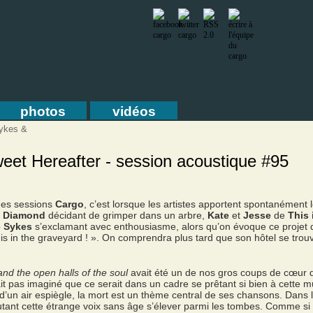
photos
vidéos
ykes &
et Hereafter - session acoustique #95
 des sessions
Cargo
, c’est lorsque les artistes apportent spontanément l
t Diamond
décidant de grimper dans un arbre,
Kate
et
Jesse
de
This 
 Sykes
s’exclamant avec enthousiasme, alors qu’on évoque ce projet d
is in the graveyard ! ». On comprendra plus tard que son hôtel se trou
 and the open halls of the soul
avait été un de nos gros coups de cœur 
ait pas imaginé que ce serait dans un cadre se prêtant si bien à cette 
d’un air espiègle, la mort est un thème central de ses chansons. Dans 
tant cette étrange voix sans âge s’élever parmi les tombes. Comme si