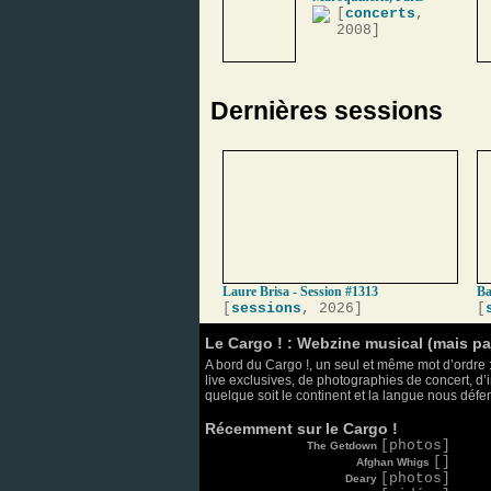
[
concerts
,
2008]
Dernières sessions
Laure Brisa - Session #1313
Ba
[
sessions
, 2026]
[
Le Cargo ! : Webzine musical (mais p
A bord du Cargo !, un seul et même mot d’ordre :
live exclusives, de photographies de concert, d’i
quelque soit le continent et la langue nous défend
Récemment sur le Cargo !
[photos]
The Getdown
[]
Afghan Whigs
[photos]
Deary