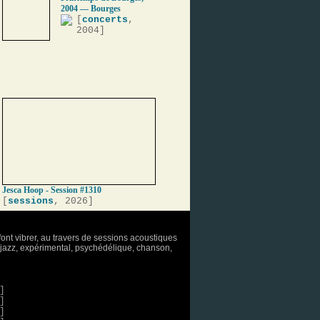
2004 — Bourges
[
concerts
,
2004]
Jesca Hoop - Session #1310
[
sessions
, 2026]
font vibrer, au travers de sessions acoustiques
o, jazz, expérimental, psychédélique, chanson,
]
]
]