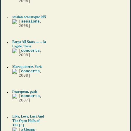
2008]
session acoustique #95
[
sessions
,
2008]
Fargo All Stars — -- la
Cigale, Paris
[
concerts
,
2008]
Maroquinerie, Paris
[
concerts
,
2008]
l’européen, paris
[
concerts
,
2007]
Like, Love, Lust And
The Open Halls of
The (...)
[
albums
,