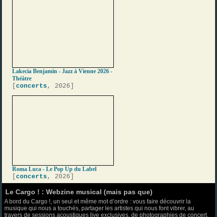
Lakecia Benjamin - Jazz à Vienne 2026 -
Théâtre
[
concerts
, 2026]
Roma Luca - Le Pop Up du Label
[
concerts
, 2026]
Le Cargo ! : Webzine musical (mais pas que)
A bord du Cargo !, un seul et même mot d’ordre : vous faire découvrir la
musique qui nous a touchés, partager les artistes qui nous font vibrer, au
travers de sessions acoustiques live exclusives, de photographies de concert,