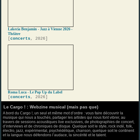
Lakecia Benjamin - Jazz à Vienne 2026 -
Théâtre
[
concerts
, 2026]
Roma Luca - Le Pop Up du Label
[
concerts
, 2026]
Le Cargo ! : Webzine musical (mais pas que)
A bord du Cargo !, un seul et même mot d’ordre : vous faire découvrir la
musique qui nous a touchés, partager les artistes qui nous font vibrer, au
travers de sessions acoustiques live exclusives, de photographies de concert,
d’interviews et de chroniques de disque. Quelque soit le style, rock indé, folk,
électro, jazz, expérimental, psychédélique, chanson, quelque soit le continent
et la langue nous défendons l’audace, la sincérité et le talent.