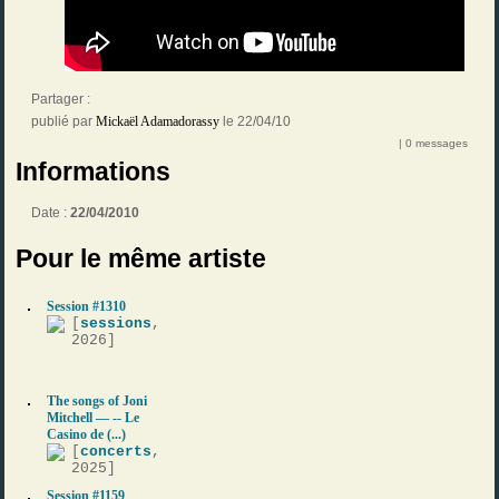
Partager :
publié par
Mickaël Adamadorassy
le 22/04/10
| 0 messages
Informations
Date :
22/04/2010
Pour le même artiste
Session #1310
[
sessions
,
2026]
The songs of Joni
Mitchell — -- Le
Casino de (...)
[
concerts
,
2025]
Session #1159