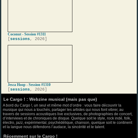
Coconut - Session #1311
[
sessions
, 2026]
Jesca Hoop - Session #1310
[
sessions
, 2026]
Le Cargo ! : Webzine musical (mais pas que)
A bord du Cargo !, un seul et même mot d’ordre : vous faire découvrir la
musique qui nous a touchés, partager les artistes qui nous font vibrer, au
travers de sessions acoustiques live exclusives, de photographies de concert,
d’interviews et de chroniques de disque. Quelque soit le style, rock indé, folk,
électro, jazz, expérimental, psychédélique, chanson, quelque soit le continent
et la langue nous défendons l’audace, la sincérité et le talent.
Récemment sur le Cargo !