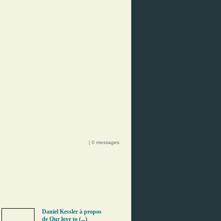
| 0 messages
Daniel Kessler à propos
de Our love to (...)