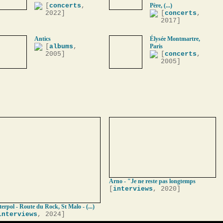
[
concerts
,
Père, (...)
2022]
[
concerts
,
2017]
Antics
Élysée Montmartre,
[
albums
,
Paris
2005]
[
concerts
,
2005]
Arno - "Je ne reste pas longtemps
[
interviews
, 2020]
terpol - Route du Rock, St Malo - (...)
interviews
, 2024]