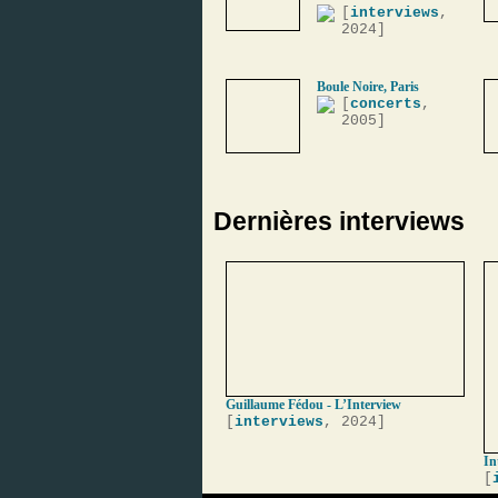
[
interviews
,
2024]
Boule Noire, Paris
[
concerts
,
2005]
Dernières interviews
Guillaume Fédou - L’Interview
[
interviews
, 2024]
In
[