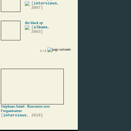
[
interviews
,
2007]
the black ep
[
albums
,
2003]
1
/ 3
Stéphane Amiel - Rencontre avec
l’organisateur
[
interviews
, 2019]