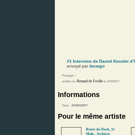
#1 Interview de Daniel Kessler d’I
envoyé par
lecargo
Partager :
Renaud de Foville
publié par
le 20/06/07
Informations
Date :
20/06/2007
Pour le même artiste
Route du Rock, St
Malo - Archives