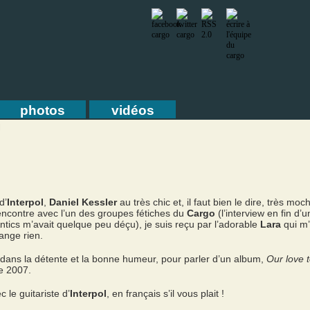
photos
vidéos
l
d’
Interpol
,
Daniel Kessler
au très chic et, il faut bien le dire, très mo
encontre avec l’un des groupes fétiches du
Cargo
(l’interview en fin 
ics m’avait quelque peu déçu), je suis reçu par l’adorable
Lara
qui m’
range rien.
dans la détente et la bonne humeur, pour parler d’un album,
Our love 
e 2007.
c le guitariste d’
Interpol
, en français s’il vous plait !