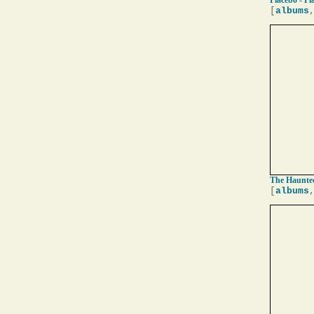
Placebo - Pl
[
albums
The Haunted
[
albums