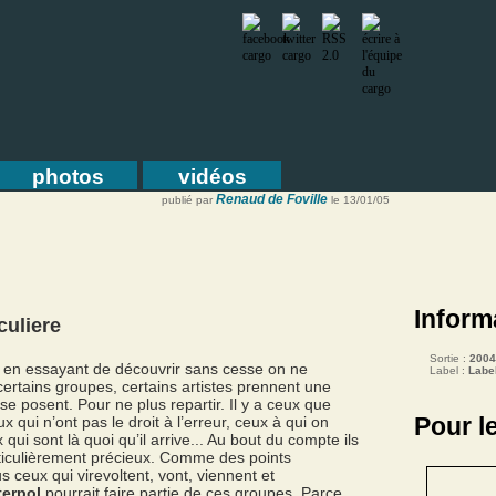
photos
vidéos
Renaud de Foville
publié par
le 13/01/05
Inform
culiere
Sortie :
2004
en essayant de découvrir sans cesse on ne
Label :
Labe
certains groupes, certains artistes prennent une
 se posent. Pour ne plus repartir. Il y a ceux que
Pour l
x qui n’ont pas le droit à l’erreur, ceux à qui on
qui sont là quoi qu’il arrive... Au bout du compte ils
iculièrement précieux. Comme des points
s ceux qui virevoltent, vont, viennent et
terpol
pourrait faire partie de ces groupes. Parce