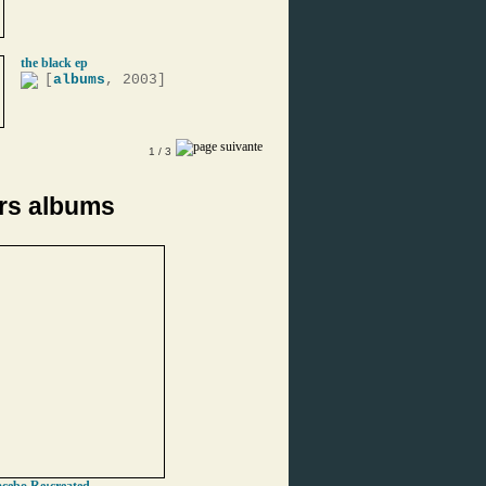
the black ep
[
albums
, 2003]
1
/ 3
rs albums