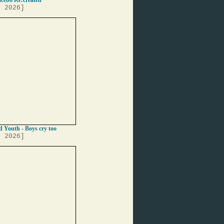
acebo Re:created
, 2026]
 Youth - Boys cry too
, 2026]