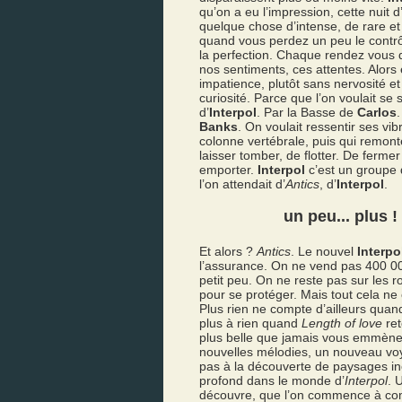
qu’on a eu l’impression, cette nuit d
quelque chose d’intense, de rare e
quand vous perdez un peu le contrôl
la perfection. Chaque rendez vous qu
nos sentiments, ces attentes. Alor
impatience, plutôt sans nervosité e
curiosité. Parce que l’on voulait s
d’
Interpol
. Par la Basse de
Carlos
Banks
. On voulait ressentir ses vi
colonne vertébrale, puis qui remon
laisser tomber, de flotter. De fermer
emporter.
Interpol
c’est un groupe 
l’on attendait d’
Antics
, d’
Interpol
.
un peu... plus !
Et alors ?
Antics
. Le nouvel
Interpo
l’assurance. On ne vend pas 400 0
petit peu. On ne reste pas sur les r
pour se protéger. Mais tout cela ne
Plus rien ne compte d’ailleurs qua
plus à rien quand
Length of love
ret
plus belle que jamais vous emmèn
nouvelles mélodies, un nouveau vo
pas à la découverte de paysages in
profond dans le monde d’
Interpol
. 
découvre, que l’on commence à com