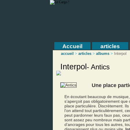
Accueil
articles
accueil
>
articles
>
albums
>
Interpol
Interpol
-
Antics
Une place parti
En écoutant beaucoup de musique, 
s’aperçoit pas obligatoirement que 
place particulière. Discrètement. Ils
l’on attend tout particulièrement, ceu
peut pardonner leurs faux pas, ceux 
sont assez peu nombreux mais part
d’ancrages pour tous les autres, tou
disparaissent plus ou moins vite.
In