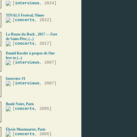
[
interviews
, 2024]
TINALS Festival, Nîmes
[
concerts
, 2022]
La Route du Rock , 2017 — Fort
de Saint-Père, (...)
[
concerts
, 2017]
Daniel Kessler à propos de Our
love to (...)
[
interviews
, 2007]
Interview #1
[
interviews
, 2007]
Boule Noire, Paris
[
concerts
, 2005]
Élysée Montmartre, Paris
[
concerts
, 2005]