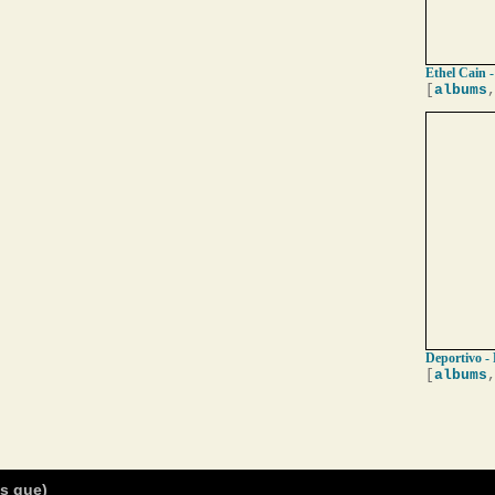
Ethel Cain -
[
albums
Deportivo - 
[
albums
as que)