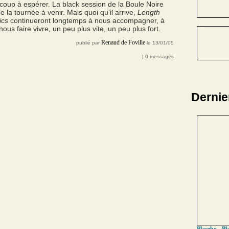
oup à espérer. La black session de la Boule Noire
la tournée à venir. Mais quoi qu’il arrive,
Length
ics
continueront longtemps à nous accompagner, à
nous faire vivre, un peu plus vite, un peu plus fort.
Renaud de Foville
publié par
le 13/01/05
| 0 messages
Dernie