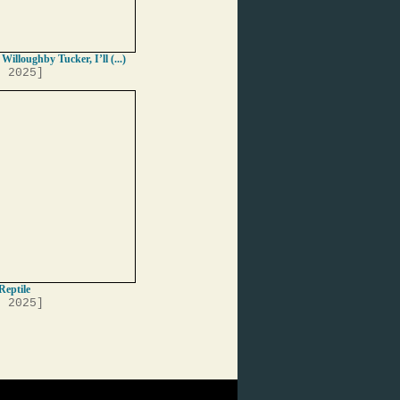
 Willoughby Tucker, I’ll (...)
, 2025]
Reptile
, 2025]