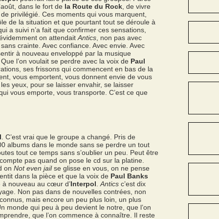
’août, dans le fort de
la Route du Rock
, de vivre
t de privilégié. Ces moments qui vous marquent,
e de la situation et que pourtant tout se déroule à
i a suivi n’a fait que confirmer ces sensations,
s évidemment on attendait
Antics
, non pas avec
t sans crainte. Avec confiance. Avec envie. Avec
e sentir à nouveau enveloppé par la musique
. Que l’on voulait se perdre avec la voix de
Paul
brations, ses frissons qui commencent en bas de la
tent, vous emportent, vous donnent envie de vous
 les yeux, pour se laisser envahir, se laisser
qui vous emporte, vous transporte. C’est ce que
l
. C’est vrai que le groupe a changé. Pris de
00 albums dans le monde sans se perdre un tout
outes tout ce temps sans s’oublier un peu. Peut être
 compte pas quand on pose le cd sur la platine.
nd on
Not even jail
se glisse en vous, on ne pense
entit dans la pièce et que la voix de
Paul Banks
e à nouveau au cœur d’
Interpol
.
Antics
c’est dix
yage. Non pas dans de nouvelles contrées, non
connus, mais encore un peu plus loin, un plus
Un monde qui peu à peu devient le notre, que l’on
prendre, que l’on commence à connaître. Il reste