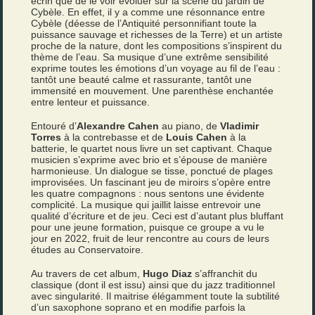
écrin que de le voir évoluer sur la scène du jardin de
Cybèle. En effet, il y a comme une résonnance entre
Cybèle (déesse de l’Antiquité personnifiant toute la
puissance sauvage et richesses de la Terre) et un artiste
proche de la nature, dont les compositions s’inspirent du
thème de l’eau. Sa musique d’une extrême sensibilité
exprime toutes les émotions d’un voyage au fil de l’eau :
tantôt une beauté calme et rassurante, tantôt une
immensité en mouvement. Une parenthèse enchantée
entre lenteur et puissance.
Entouré d’
Alexandre Cahen
au piano, de
Vladimir
Torres
à la contrebasse et de
Louis Cahen
à la
batterie, le quartet nous livre un set captivant. Chaque
musicien s’exprime avec brio et s’épouse de manière
harmonieuse. Un dialogue se tisse, ponctué de plages
improvisées. Un fascinant jeu de miroirs s’opère entre
les quatre compagnons : nous sentons une évidente
complicité. La musique qui jaillit laisse entrevoir une
qualité d’écriture et de jeu. Ceci est d’autant plus bluffant
pour une jeune formation, puisque ce groupe a vu le
jour en 2022, fruit de leur rencontre au cours de leurs
études au Conservatoire.
Au travers de cet album,
Hugo Diaz
s’affranchit du
classique (dont il est issu) ainsi que du jazz traditionnel
avec singularité. Il maitrise élégamment toute la subtilité
d’un saxophone soprano et en modifie parfois la