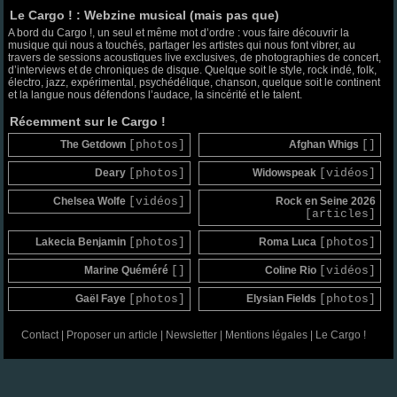
Le Cargo ! : Webzine musical (mais pas que)
A bord du Cargo !, un seul et même mot d’ordre : vous faire découvrir la
musique qui nous a touchés, partager les artistes qui nous font vibrer, au
travers de sessions acoustiques live exclusives, de photographies de concert,
d’interviews et de chroniques de disque. Quelque soit le style, rock indé, folk,
électro, jazz, expérimental, psychédélique, chanson, quelque soit le continent
et la langue nous défendons l’audace, la sincérité et le talent.
Récemment sur le Cargo !
The Getdown
[photos]
Afghan Whigs
[]
Deary
[photos]
Widowspeak
[vidéos]
Chelsea Wolfe
[vidéos]
Rock en Seine 2026
[articles]
Lakecia Benjamin
[photos]
Roma Luca
[photos]
Marine Quéméré
[]
Coline Rio
[vidéos]
Gaël Faye
[photos]
Elysian Fields
[photos]
Contact
|
Proposer un article
|
Newsletter
|
Mentions légales
|
Le Cargo !