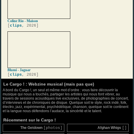
Coline Rio - Maison
[
clips
, 2026]
Blumi - Jaguar
[
clips
, 2026]
Le Cargo ! : Webzine musical (mais pas que)
A bord du Cargo !, un seul et même mot d’ordre : vous faire découvrir la
musique qui nous a touchés, partager les artistes qui nous font vibrer, au
travers de sessions acoustiques live exclusives, de photographies de concert,
d’interviews et de chroniques de disque. Quelque soit le style, rock indé, folk,
électro, jazz, expérimental, psychédélique, chanson, quelque soit le continent
et la langue nous défendons l’audace, la sincérité et le talent.
Récemment sur le Cargo !
The Getdown
[photos]
Afghan Whigs
[]