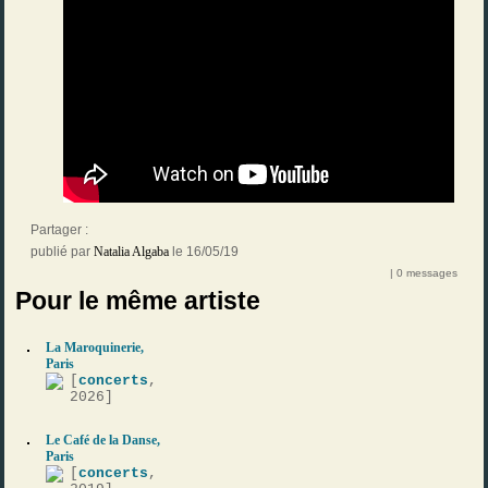
Partager :
publié par
Natalia Algaba
le 16/05/19
| 0 messages
Pour le même artiste
La Maroquinerie,
Paris
[
concerts
,
2026]
Le Café de la Danse,
Paris
[
concerts
,