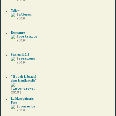
2019]
Yellow
[
albums
,
2019]
Rencontre
[
portraits
,
2019]
Session #1018
[
sessions
,
2019]
"Il y a de la beauté
dans la mélancolie"
[
interviews
,
2019]
La Maroquinerie,
Paris
[
concerts
,
2019]