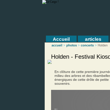
Accueil
articles
accueil
>
photos
>
concerts
>
Holden
Holden - Festival Kio
En clôture de cette première journé
milieu des arbres et des ribambell
énergiques de cette drôle de petite 
souvenirs.