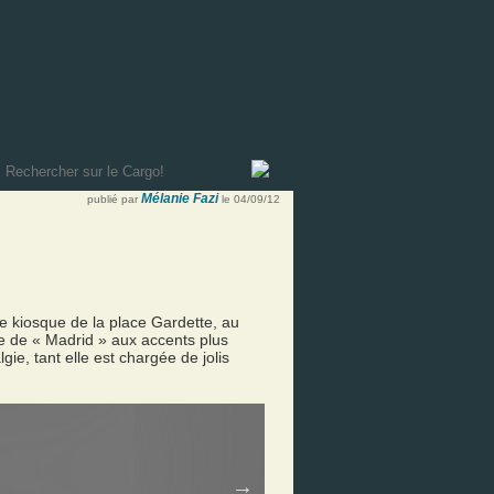
Mélanie Fazi
publié par
le 04/09/12
e kiosque de la place Gardette, au
e de « Madrid » aux accents plus
ie, tant elle est chargée de jolis