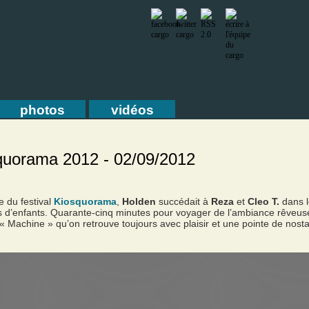
photos
vidéos
squorama 2012 - 02/09/2012
e du festival
Kiosquorama
,
Holden
succédait à
Reza
et
Cleo T.
dans l
es d’enfants. Quarante-cinq minutes pour voyager de l’ambiance rêveus
« Machine » qu’on retrouve toujours avec plaisir et une pointe de nostalg