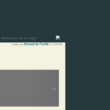
Renaud de Foville
publié par
le 22/03/99