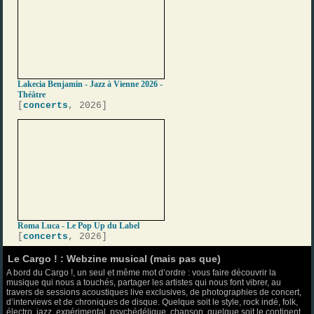
Lakecia Benjamin - Jazz à Vienne 2026 -
Théâtre
[
concerts
, 2026]
Roma Luca - Le Pop Up du Label
[
concerts
, 2026]
Le Cargo ! : Webzine musical (mais pas que)
A bord du Cargo !, un seul et même mot d’ordre : vous faire découvrir la
musique qui nous a touchés, partager les artistes qui nous font vibrer, au
travers de sessions acoustiques live exclusives, de photographies de concert,
d’interviews et de chroniques de disque. Quelque soit le style, rock indé, folk,
électro, jazz, expérimental, psychédélique, chanson, quelque soit le continent