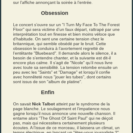
sur l’affiche annonçant la soirée à l’entrée.
Obsession
Le concert s’ouvre sur un "I Turn My Face To The Forest
Floor" qui sera victime d’un faux départ, rattrapé par une
interprétation tout en finesse et bien moins véloce que
d’habitude. On sent une certaine tension chez le
britannique, qui semble obsédé par le bruit. Cette
obsession le conduira à l’avortement regretté de
l’entêtante "Bluebeard". Il demande alors le silence, il a
besoin de s’entendre chanter, et la suivante est dit-il
encore plus calme. Il s’agit de "Nicole" qu’il nous livre
avec toute sa sensibilité. La tension retombe ensuite un
peu avec les "Saints" et "Damage" et lorsqu’il confie
avec honnêteté nous "jouer les tubes", dont certains
sont issus de son "album de platine".
Enfin
On savait
Nick Talbot
atteint par le syndrome de la
page blanche. Le soulagement et l’impatience nous
gagne lorsqu’il nous annonce une nouvelle chanson. Il
entame alors "The Ghost Of Saint Paul" qui ne déçoit
pas, mais qui nécessitera certainement plusieurs
écoutes. A l’issue de ce morceau, il laissera un climat, un
temps électrique, en lançant un "êtes-vous journaliste ?"