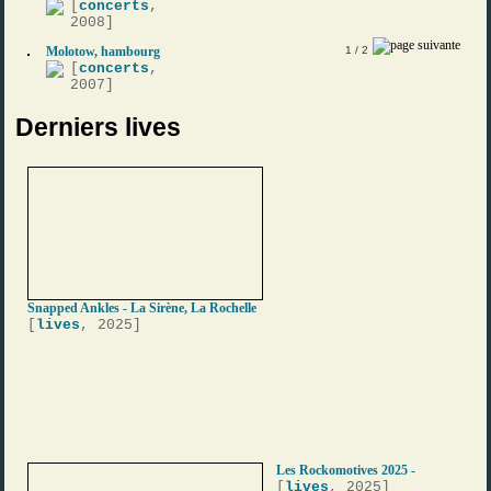
[
concerts
,
2008]
Molotow, hambourg
1
/ 2
[
concerts
,
2007]
Derniers lives
Snapped Ankles - La Sirène, La Rochelle
[
lives
, 2025]
Les Rockomotives 2025 -
[
lives
, 2025]