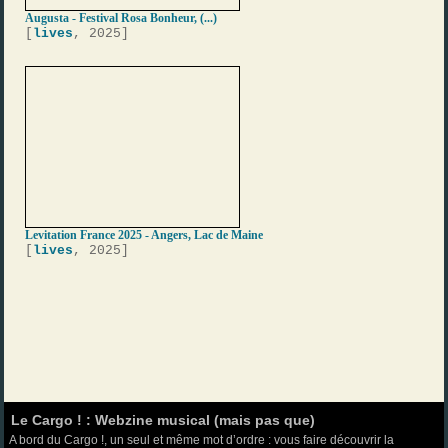
Augusta - Festival Rosa Bonheur, (...)
[
lives
, 2025]
Levitation France 2025 - Angers, Lac de Maine
[
lives
, 2025]
Le Cargo ! : Webzine musical (mais pas que)
A bord du Cargo !, un seul et même mot d’ordre : vous faire découvrir la