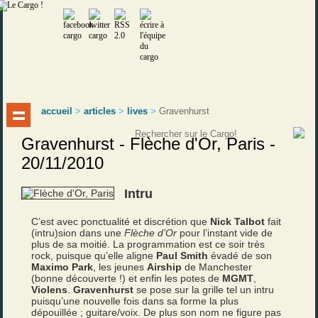
accueil
>
articles
>
lives
>
Gravenhurst
Gravenhurst - Flèche d'Or, Paris -
20/11/2010
Intru
C’est avec ponctualité et discrétion que
Nick Talbot
fait
(intru)sion dans une
Flèche d’Or
pour l’instant vide de
plus de sa moitié. La programmation est ce soir très
rock, puisque qu’elle aligne
Paul Smith
évadé de son
Maximo Park
, les jeunes
Airship
de Manchester
(bonne découverte !) et enfin les potes de
MGMT
,
Violens
.
Gravenhurst
se pose sur la grille tel un intru
puisqu’une nouvelle fois dans sa forme la plus
dépouillée ; guitare/voix. De plus son nom ne figure pas