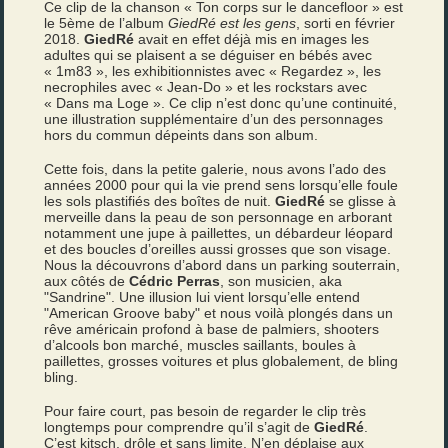
Ce clip de la chanson « Ton corps sur le dancefloor » est
le 5ème de l’album
GiedRé est les gens
, sorti en février
2018.
GiedRé
avait en effet déjà mis en images les
adultes qui se plaisent a se déguiser en bébés avec
« 1m83 », les exhibitionnistes avec « Regardez », les
necrophiles avec « Jean-Do » et les rockstars avec
« Dans ma Loge ». Ce clip n’est donc qu’une continuité,
une illustration supplémentaire d’un des personnages
hors du commun dépeints dans son album.
Cette fois, dans la petite galerie, nous avons l’ado des
années 2000 pour qui la vie prend sens lorsqu’elle foule
les sols plastifiés des boîtes de nuit.
GiedRé
se glisse à
merveille dans la peau de son personnage en arborant
notamment une jupe à paillettes, un débardeur léopard
et des boucles d’oreilles aussi grosses que son visage.
Nous la découvrons d’abord dans un parking souterrain,
aux côtés de
Cédric Perras
, son musicien, aka
"Sandrine". Une illusion lui vient lorsqu’elle entend
"American Groove baby" et nous voilà plongés dans un
rêve américain profond à base de palmiers, shooters
d’alcools bon marché, muscles saillants, boules à
paillettes, grosses voitures et plus globalement, de bling
bling.
Pour faire court, pas besoin de regarder le clip très
longtemps pour comprendre qu’il s’agit de
GiedRé
.
C’est kitsch, drôle et sans limite. N’en déplaise aux