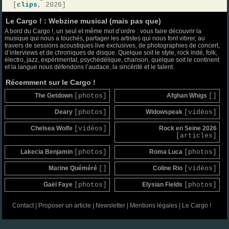
[
clips
, 2026]
Le Cargo ! : Webzine musical (mais pas que)
A bord du Cargo !, un seul et même mot d’ordre : vous faire découvrir la
musique qui nous a touchés, partager les artistes qui nous font vibrer, au
travers de sessions acoustiques live exclusives, de photographies de concert,
d’interviews et de chroniques de disque. Quelque soit le style, rock indé, folk,
électro, jazz, expérimental, psychédélique, chanson, quelque soit le continent
et la langue nous défendons l’audace, la sincérité et le talent.
Récemment sur le Cargo !
The Getdown
[photos]
Afghan Whigs
[]
Deary
[photos]
Widowspeak
[vidéos]
Chelsea Wolfe
[vidéos]
Rock en Seine 2026
[articles]
Lakecia Benjamin
[photos]
Roma Luca
[photos]
Marine Quéméré
[]
Coline Rio
[vidéos]
Gaël Faye
[photos]
Elysian Fields
[photos]
Contact
|
Proposer un article
|
Newsletter
|
Mentions légales
|
Le Cargo !