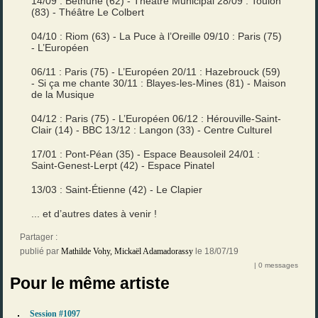
14/09 : Béthune (62) - Théâtre Municipal 28/09 : Toulon
(83) - Théâtre Le Colbert
04/10 : Riom (63) - La Puce à l’Oreille 09/10 : Paris (75)
- L’Européen
06/11 : Paris (75) - L’Européen 20/11 : Hazebrouck (59)
- Si ça me chante 30/11 : Blayes-les-Mines (81) - Maison
de la Musique
04/12 : Paris (75) - L’Européen 06/12 : Hérouville-Saint-
Clair (14) - BBC 13/12 : Langon (33) - Centre Culturel
17/01 : Pont-Péan (35) - Espace Beausoleil 24/01 :
Saint-Genest-Lerpt (42) - Espace Pinatel
13/03 : Saint-Étienne (42) - Le Clapier
... et d’autres dates à venir !
Partager :
publié par
Mathilde Vohy
,
Mickaël Adamadorassy
le 18/07/19
| 0 messages
Pour le même artiste
Session #1097