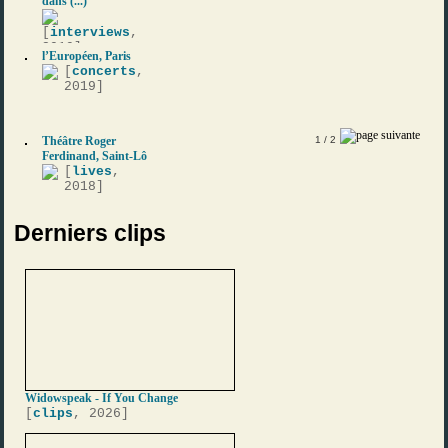
dans (...)
[
interviews
,
2019]
l’Européen, Paris
[
concerts
,
2019]
Théâtre Roger
1
/ 2
Ferdinand, Saint-Lô
[
lives
,
2018]
Derniers clips
Widowspeak - If You Change
[
clips
, 2026]