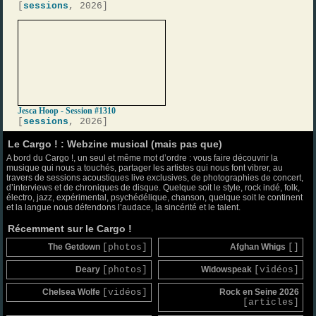
[
sessions
, 2026]
Jesca Hoop - Session #1310
[
sessions
, 2026]
Le Cargo ! : Webzine musical (mais pas que)
A bord du Cargo !, un seul et même mot d’ordre : vous faire découvrir la
musique qui nous a touchés, partager les artistes qui nous font vibrer, au
travers de sessions acoustiques live exclusives, de photographies de concert,
d’interviews et de chroniques de disque. Quelque soit le style, rock indé, folk,
électro, jazz, expérimental, psychédélique, chanson, quelque soit le continent
et la langue nous défendons l’audace, la sincérité et le talent.
Récemment sur le Cargo !
The Getdown
[photos]
Afghan Whigs
[]
Deary
[photos]
Widowspeak
[vidéos]
Chelsea Wolfe
[vidéos]
Rock en Seine 2026
[articles]