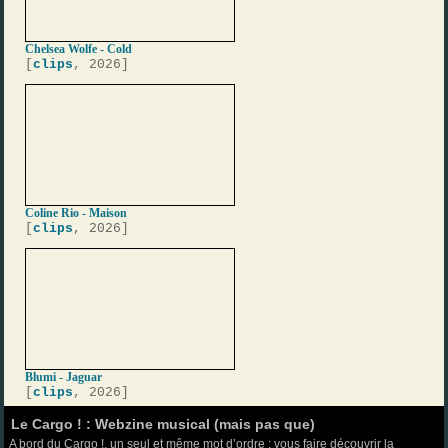
Chelsea Wolfe - Cold
[
clips
, 2026]
Coline Rio - Maison
[
clips
, 2026]
Blumi - Jaguar
[
clips
, 2026]
Le Cargo ! : Webzine musical (mais pas que)
A bord du Cargo !, un seul et même mot d’ordre : vous faire découvrir la