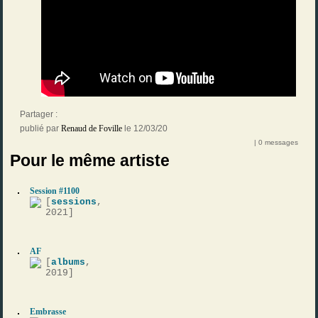
Partager :
publié par
Renaud de Foville
le 12/03/20
| 0 messages
Pour le même artiste
Session #1100
[
sessions
,
2021]
AF
[
albums
,
2019]
Embrasse