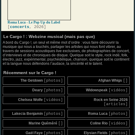
Roma Luca - Le Pop Up du Label
[
concerts
, 2026]
Le Cargo ! : Webzine musical (mais pas que)
A bord du Cargo !, un seul et même mot d’ordre : vous faire découvrir la
musique qui nous a touchés, partager les artistes qui nous font vibrer, au
travers de sessions acoustiques live exclusives, de photographies de concert,
d’interviews et de chroniques de disque. Quelque soit le style, rock indé, folk,
électro, jazz, expérimental, psychédélique, chanson, quelque soit le continent
et la langue nous défendons l’audace, la sincérité et le talent.
Récemment sur le Cargo !
The Getdown
[photos]
Afghan Whigs
[]
Deary
[photos]
Widowspeak
[vidéos]
Chelsea Wolfe
[vidéos]
Rock en Seine 2026
[articles]
Lakecia Benjamin
[photos]
Roma Luca
[photos]
Marine Quéméré
[]
Coline Rio
[vidéos]
Gaël Faye
[photos]
Elysian Fields
[photos]