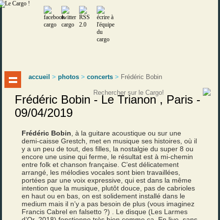
accueil
>
photos
>
concerts
>
Frédéric Bobin
Frédéric Bobin - Le Trianon , Paris -
09/04/2019
Frédéric Bobin
, à la guitare acoustique ou sur une
demi-caisse Grestch, met en musique ses histoires, où il
y a un peu de tout, des filles, la nostalgie du super 8 ou
encore une usine qui ferme, le résultat est à mi-chemin
entre folk et chanson française. C’est délicatement
arrangé, les mélodies vocales sont bien travaillées,
portées par une voix expressive, qui est dans la même
intention que la musique, plutôt douce, pas de cabrioles
en haut ou en bas, on est solidement installé dans le
medium mais il n’y a pas besoin de plus (vous imaginez
Francis Cabrel en falsetto ?) . Le disque (Les Larmes
d’Or, 2018) fonctionne très bien comme ça. En live, sans