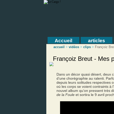
Accueil
articles
accueil
>
vidéos
>
clips
>
Françoiz Bre
Françoiz Breut - Mes 
Dans un décor quasi désert, deux c
d’une chorégraphie au ralenti. Parfo
depuis leurs solitudes respectives o
où les corps se voient contraints à
nouvel album qu’on pressent très di
de la Foule
et sortira le 9 avril proc