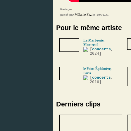
Partager :
Mélanie Fazi
publié par
le 19/01/21
Pour le même artiste
La Marbrerie,
Montreuil
[
concerts
,
2024]
le Point Éphémère,
Paris
[
concerts
,
2016]
Derniers clips