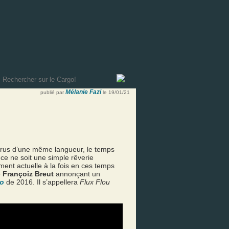
Mélanie Fazi
publié par
le 19/01/21
ourus d’une même langueur, le temps
 ce ne soit une simple rêverie
ment actuelle à la fois en ces temps
e
Françoiz Breut
annonçant un
o
de 2016. Il s’appellera
Flux Flou