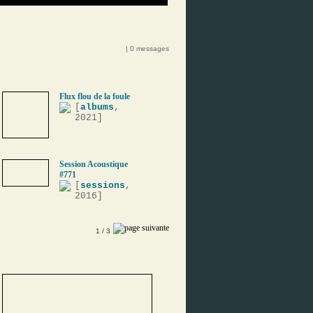
| 0 messages
Flux flou de la foule
[
albums
,
2021]
Session Acoustique
#771
[
sessions
,
2016]
1
/ 3