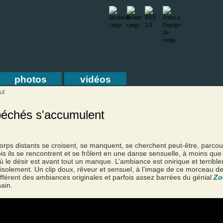
photos
vidéos
ut
péchés s'accumulent
orps distants se croisent, se manquent, se cherchent peut-être, parc
is ils se rencontrent et se frôlent en une danse sensuelle, à moins que
ù le désir est avant tout un manque. L’ambiance est onirique et terrible
 l’isolement. Un clip doux, rêveur et sensuel, à l’image de ce morceau d
fférent des ambiances originales et parfois assez barrées du génial
Zo
hain.