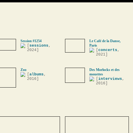
Session #1254
Le Café de la Danse,
[
sessions
,
Paris
2024]
[
concerts
,
2021]
Zoo
Des Morlocks et des
[
albums
,
mouettes
2016]
[
interviews
,
2016]