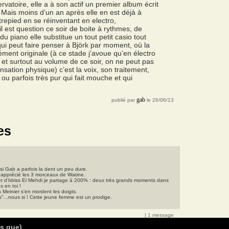
servatoire, elle a à son actif un premier album écrit
. Mais moins d’un an après elle en est déjà à
trepied en se réinventant en electro,
 est question ce soir de boite à rythmes, de
u piano elle substitue un tout petit casio tout
ui peut faire penser à Björk par moment, où la
ément originale (à ce stade j’avoue qu’en électro
 et surtout au volume de ce soir, on ne peut pas
nsation physique) c’est la voix, son traitement,
 ou parfois très pur qui fait mouche et qui
gab
publié par
le 26/06/13
es
i Gab a parfois la dent un peu dure.
 apprécié les 3 morceaux de Watine.
t d’Idriss El Mehdi je partage à 200% : deux très grands moments dans
s en toi !
 Meinier s’en mordent les doigts.
ais"...nous si ! Cette jeune femme est un prodige.
| 1 message
as que)