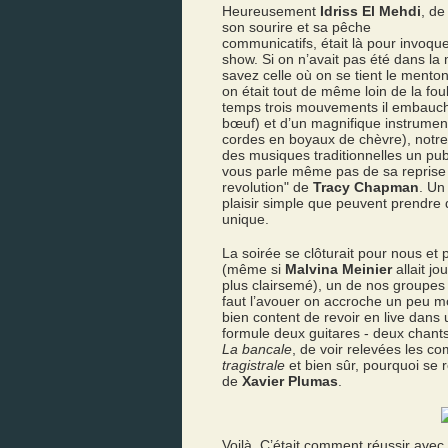
Heureusement
Idriss El Mehdi
, de
son sourire et sa pêche
communicatifs, était là pour invoquer
show. Si on n’avait pas été dans la
savez celle où on se tient le mento
on était tout de même loin de la fo
temps trois mouvements il embauche
bœuf) et d’un magnifique instrument
cordes en boyaux de chèvre), notre
des musiques traditionnelles un pu
vous parle même pas de sa reprise à
revolution" de
Tracy Chapman
. Un
plaisir simple que peuvent prendr
unique.
La soirée se clôturait pour nous et
(même si
Malvina Meinier
allait j
plus clairsemé), un de nos groupes 
faut l’avouer on accroche un peu m
bien content de revoir en live dans
formule deux guitares - deux chants
La bancale
, de voir relevées les c
tragistrale
et bien sûr, pourquoi se r
de
Xavier Plumas
.
Voilà. C’était comment réussir avec