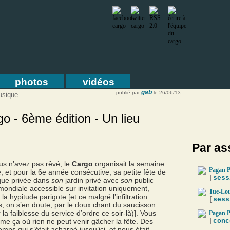
photos
vidéos
gab
publié par
le 26/06/13
usique
go - 6ème édition - Un lieu
Par as
us n’avez pas rêvé, le
Cargo
organisait la semaine
Pagan P
, et pour la 6
e
année consécutive, sa petite fête de
[
sess
que privée dans
son
jardin privé avec
son
public
ondiale accessible sur invitation uniquement,
Tue-Lou
a hypitude parigote [et ce malgré l’infiltration
[
sess
és, on s’en doute, par le doux chant du saucisson
la faiblesse du service d’ordre ce soir-là)]. Vous
Pagan P
mme ça où rien ne peut venir gâcher la fête. Des
[
conc
mps qui s’était acharné jusqu’ici, et nous était