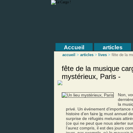
Accueil
articles
accueil
>
articles
>
lives
>
fête de la m
fête de la musique car
mystérieux, Paris -
Non, vo
dernière
la musi
privé. Un événement d’importance m
histoire d’en faire
le
must annuel de l
surprise de réfugiés melunais attir
(ce qui ne peut que nous alerter sur 
l’aurez compris, il est des jours co
jours, par exemple, où le mauvais te