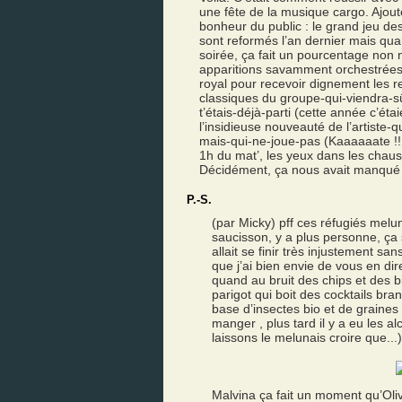
une fête de la musique cargo. Ajout
bonheur du public : le grand jeu de
sont reformés l’an dernier mais qu
soirée, ça fait un pourcentage non n
apparitions savamment orchestrées 
royal pour recevoir dignement les r
classiques du groupe-qui-viendra-sû
t’étais-déjà-parti (cette année c’éta
l’insidieuse nouveauté de l’artiste-q
mais-qui-ne-joue-pas (Kaaaaaate !!!
1h du mat’, les yeux dans les chaus
Décidément, ça nous avait manqué 
P.-S.
(par Micky) pff ces réfugiés melu
saucisson, y a plus personne, ça 
allait se finir très injustement sa
que j’ai bien envie de vous en dire
quand au bruit des chips et des b
parigot qui boit des cocktails bra
base d’insectes bio et de graines d
manger , plus tard il y a eu les al
laissons le melunais croire que...)
Malvina ça fait un moment qu’Oli