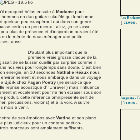
qu’il manquait hélas ensuite à
Madame
pour
es hommes en duo guitare-ukulélé qui fonctionne
Les Rockomo
nt quelque peu exaspérant qui dans son genre
[
lives
,
 passe certes un peu mieux - allez, ça se laisse
eu plus de présence et d’inspiration auraient été
s eu le mérite de nous ménager une petite
uses, aussi.
D’autant plus important que la
première vraie grosse claque de la
agissait de se laisser cueillir par surprise comme il
ans nos vies pour longtemps sans doute. C’est bien
 son énergie, en 30 secondes
Nathalie Réaux
nous
 environnement et nous embarque dans un voyage
 de
Björk
chez
Pagan Poetry
(ne serait-ce que
le reprise acoustique d’ "Unravel") mais l’influence
ement et vocalement pour ne rien écraser sous son
se produit, cette référence omniprésente sert de
Augusta - Fe
er, percussions, violons) et à la voix. A suivre
[
lives
,
s mois à venir.
mettre de ses émotions avec
Watine
et son piano.
le plus judicieux pour un contenu poético-
 trois morceaux sont amplement suffisants,