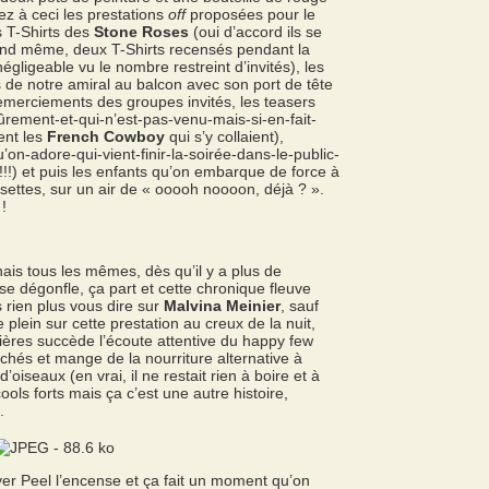
ez à ceci les prestations
off
proposées pour le
s T-Shirts des
Stone Roses
(oui d’accord ils se
and même, deux T-Shirts recensés pendant la
égligeable vu le nombre restreint d’invités), les
de notre amiral au balcon avec son port de tête
emerciements des groupes invités, les teasers
rement-et-qui-n’est-pas-venu-mais-si-en-fait-
ient les
French Cowboy
qui s’y collaient),
u’on-adore-qui-vient-finir-la-soirée-dans-le-public-
!!) et puis les enfants qu’on embarque de force à
settes, sur un air de « ooooh noooon, déjà ? ».
!
nais tous les mêmes, dès qu’il y a plus de
se dégonfle, ça part et cette chronique fleuve
ns rien plus vous dire sur
Malvina Meinier
, sauf
 plein sur cette prestation au creux de la nuit,
ières succède l’écoute attentive du happy few
nchés et mange de la nourriture alternative à
’oiseaux (en vrai, il ne restait rien à boire et à
cools forts mais ça c’est une autre histoire,
.
ver Peel l’encense et ça fait un moment qu’on