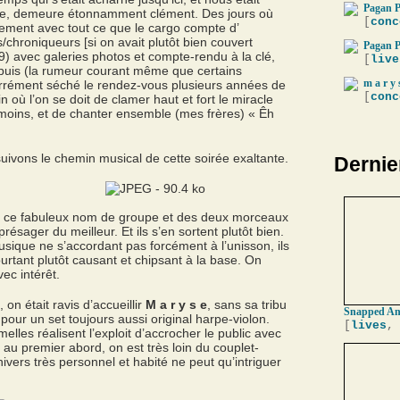
Pagan P
ce, demeure étonnamment clément. Des jours où
[
conc
nement avec tout ce que le cargo compte d’
/chroniqueurs [si on avait plutôt bien couvert
Pagan Po
9) avec galeries photos et compte-rendu à la clé,
[
live
epuis (la rumeur courant même que certains
m a r y 
rrément séché le rendez-vous plusieurs années de
[
conc
in où l’on se doit de clamer haut et fort le miracle
 moins, et de chanter ensemble (mes frères) « Êh
uivons le chemin musical de cette soirée exaltante.
Dernie
de ce fabuleux nom de groupe et des deux morceaux
présager du meilleur. Et ils s’en sortent plutôt bien.
usique ne s’accordant pas forcément à l’unisson, ils
urtant plutôt causant et chipsant à la base. On
ec intérêt.
on était ravis d’accueillir
M a r y s e
, sans sa tribu
Snapped Ank
pour un set toujours aussi original harpe-violon.
[
lives
,
elles réalisent l’exploit d’accrocher le public avec
u premier abord, on est très loin du couplet-
vers très personnel et habité ne peut qu’intriguer