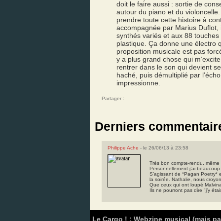
doit le faire aussi : sortie de con
autour du piano et du violoncelle
prendre toute cette histoire à con
accompagnée par Marius Duflot, il
synthés variés et aux 88 touches d
plastique. Ça donne une électro q
proposition musicale est pas forc
y a plus grand chose qui m’excite
rentrer dans le son qui devient se
haché, puis démultiplié par l’écho
impressionne.
Partager :
Derniers commentair
Philippe Ache
- le 26/06/13 à 23:58
Très bon compte-rendu, même s
Personnellement j’ai beaucoup
S’agissant de *Pagan Poetry* e
la soirée. Nathalie, nous croyon
Que ceux qui ont loupé Malvina
Ils ne pourront pas dire "j’y ét
Le Cargo ! : Webzine musical (mais p