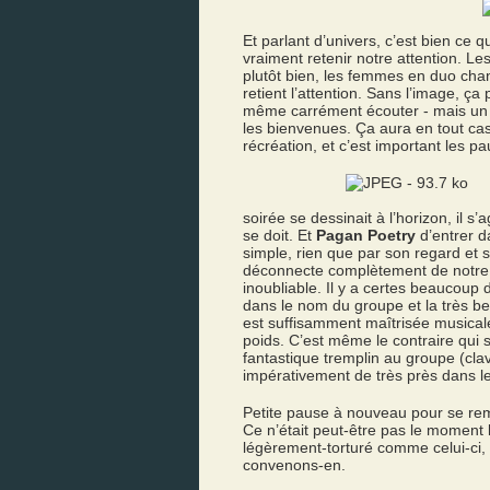
Et parlant d’univers, c’est bien ce 
vraiment retenir notre attention. L
plutôt bien, les femmes en duo cha
retient l’attention. Sans l’image, ça
même carrément écouter - mais un p
les bienvenues. Ça aura en tout ca
récréation, et c’est important les pa
soirée se dessinait à l’horizon, il s’
se doit. Et
Pagan Poetry
d’entrer d
simple, rien que par son regard et
déconnecte complètement de notre
inoubliable. Il y a certes beaucoup
dans le nom du groupe et la très bel
est suffisamment maîtrisée musical
poids. C’est même le contraire qui 
fantastique tremplin au groupe (clavi
impérativement de très près dans le
Petite pause à nouveau pour se re
Ce n’était peut-être pas le moment 
légèrement-torturé comme celui-ci,
convenons-en.