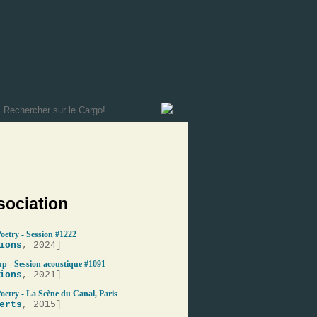
sociation
oetry - Session #1222
ions
, 2024]
p - Session acoustique #1091
ions
, 2021]
oetry - La Scène du Canal, Paris
erts
, 2015]