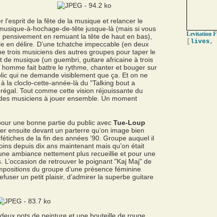
 l’esprit de la fête de la musique et relancer le
 musique-à-hochage-de-tête jusque-là (mais si vous
Levitation 
n pensivement en remuant la tête de haut en bas),
[
lives
,
ule en délire. D’une tchatche impeccable (en deux
 trois musiciens des autres groupes pour taper le
 de musique (un guembri, guitare africaine à trois
 homme fait battre le rythme, chanter et bouger sur
blic qui ne demande visiblement que ça. Et on ne
 la cloclo-cette-année-là du "Talking bout a
 régal. Tout comme cette vision réjouissante du
e des musiciens à jouer ensemble. Un moment
 pour une bonne partie du public avec
Tue-Loup
ouer ensuite devant un parterre qu’on image bien
fétiches de la fin des années ’90. Groupe auquel il
oins depuis dix ans maintenant mais qu’on était
 une ambiance nettement plus recueillie et pour une
. L’occasion de retrouver le poignant "Kaj Maj" de
ompositions du groupe d’une présence féminine
efuser un petit plaisir, d’admirer la superbe guitare
 deux pots de peinture et une bouteille de rouge