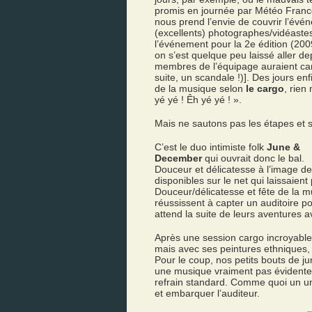
promis en journée par Météo Fran
nous prend l’envie de couvrir l’évé
(excellents) photographes/vidéastes
l’événement pour la 2
e
édition (200
on s’est quelque peu laissé aller d
membres de l’équipage auraient ca
suite, un scandale !)]. Des jours enf
de la musique selon
le cargo
, rien
yé yé ! Êh yé yé ! ».
Mais ne sautons pas les étapes et s
C’est le duo intimiste folk
June &
December
qui ouvrait donc le bal.
Douceur et délicatesse à l’image 
disponibles sur le net qui laissaient 
Douceur/délicatesse et fête de la m
réussissent à capter un auditoire po
attend la suite de leurs aventures av
Après une session cargo incroyable, 
mais avec ses peintures ethniques, 
Pour le coup, nos petits bouts de jum
une musique vraiment pas évidente a
refrain standard. Comme quoi un uni
et embarquer l’auditeur.