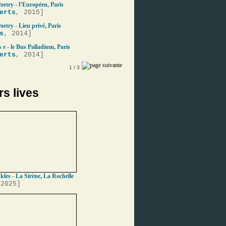
oetry - l’Européen, Paris
erts
, 2015]
etry - Lieu privé, Paris
s
, 2014]
s e - le Bus Palladium, Paris
erts
, 2014]
1
/ 3
rs lives
les - La Sirène, La Rochelle
 2025]