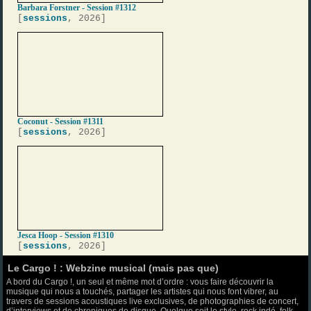
Barbara Forstner - Session #1312
[
sessions
, 2026]
Coconut - Session #1311
[
sessions
, 2026]
Jesca Hoop - Session #1310
[
sessions
, 2026]
Le Cargo ! : Webzine musical (mais pas que)
A bord du Cargo !, un seul et même mot d’ordre : vous faire découvrir la
musique qui nous a touchés, partager les artistes qui nous font vibrer, au
travers de sessions acoustiques live exclusives, de photographies de concert,
d’interviews et de chroniques de disque. Quelque soit le style, rock indé, folk,