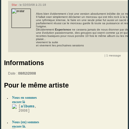
Sfar
- le 02/03/08 à 21:18
Alors bien évidemment c’est une version absolument inédite de ce 
Il fallait oser simplement déclamer un morceau qui est très rock à la 
une rythmique intense, le faire en une seule prise fut aussi un sacré c
parfaitement réussi car le morceau garde là toute sa puissance et res
l’origine.
Décidemment
Experience
ne cessera jamais de nous étonner par des 
une évolution passionnante, des groupes qui osent comme ça et qui 
recettes basiques pour nous pondre 10 fois le même album ou les même
plaisir...
vivement la suite
et vivement les prochaines sessions
| 1 message
Informations
Date :
08/02/2008
Pour le même artiste
Nous en sommes
encore là
[
albums
,
2008]
Nous (en) sommes
encore là.