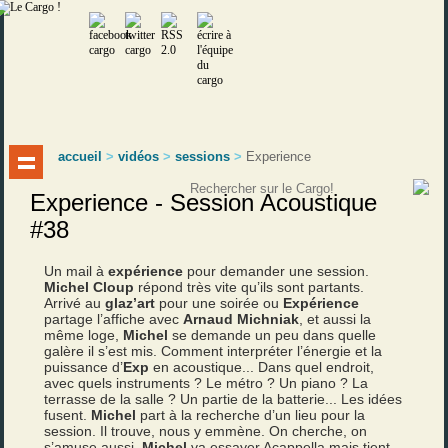
accueil
>
vidéos
>
sessions
>
Experience
Experience - Session Acoustique
#38
Un mail à
expérience
pour demander une session.
Michel Cloup
répond très vite qu’ils sont partants.
Arrivé au
glaz’art
pour une soirée ou
Expérience
partage l’affiche avec
Arnaud Michniak
, et aussi la
même loge,
Michel
se demande un peu dans quelle
galère il s’est mis. Comment interpréter l’énergie et la
puissance d’
Exp
en acoustique... Dans quel endroit,
avec quels instruments ? Le métro ? Un piano ? La
terrasse de la salle ? Un partie de la batterie... Les idées
fusent.
Michel
part à la recherche d’un lieu pour la
session. Il trouve, nous y emmène. On cherche, on
s’amuse aussi.
Michel
va essayer Acappella mais tient