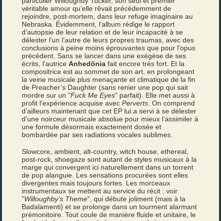
particulier Willoughby Tucker, son seul et premier
véritable amour qu’elle rêvait précédemment de
rejoindre, post-mortem, dans leur refuge imaginaire au
Nebraska. Évidemment, l’album rédige le rapport
d’autopsie de leur relation et de leur incapacité à se
délester l’un l’autre de leurs propres traumas, avec des
conclusions à peine moins éprouvantes que pour l’opus
précédent. Sans se lancer dans une exégèse de ses
écrits, l’autrice
Anhedönia
fait encore très fort. Et la
compositrice est au sommet de son art, en prolongeant
la veine musicale plus menaçante et climatique de la fin
de Preacher’s Daughter (sans renier une pop qui sait
mordre sur un "
Fuck Me Eyes
" parfait). Elle met aussi à
profit l’expérience acquise avec
Perverts
. On comprend
d’ailleurs maintenant que cet EP lui a servi à se délester
d’une noirceur musicale absolue pour mieux l’assimiler à
une formule désormais exactement dosée et
bombardée par ses radiations vocales sublimes.
Slowcore, ambient, alt-country, witch house, ethereal,
post-rock, shoegaze sont autant de styles musicaux à la
marge qui convergent ici naturellement dans un torrent
de pop alanguie. Les sensations procurées sont elles
divergentes mais toujours fortes. Les morceaux
instrumentaux se mettent au service du récit : voir
"
Willoughby’s Theme
", qui débute joliment (mais à la
Badalamenti) et se prolonge dans un tourment alarmant
prémonitoire. Tout coule de manière fluide et unitaire, le