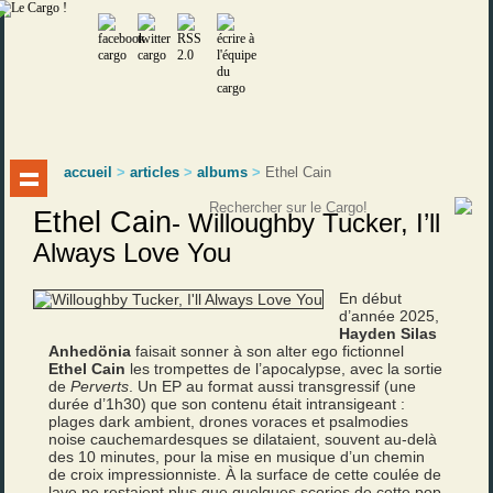
accueil
>
articles
>
albums
>
Ethel Cain
Ethel Cain
-
Willoughby Tucker, I’ll
Always Love You
En début
d’année 2025,
Hayden Silas
Anhedönia
faisait sonner à son alter ego fictionnel
Ethel Cain
les trompettes de l’apocalypse, avec la sortie
de
Perverts
. Un EP au format aussi transgressif (une
durée d’1h30) que son contenu était intransigeant :
plages dark ambient, drones voraces et psalmodies
noise cauchemardesques se dilataient, souvent au-delà
des 10 minutes, pour la mise en musique d’un chemin
de croix impressionniste. À la surface de cette coulée de
lave ne restaient plus que quelques scories de cette pop