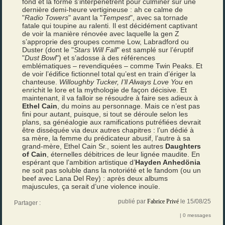
fond et la forme s’interpénètrent pour culminer sur une
dernière demi-heure vertigineuse : ah ce calme de
"
Radio Towers
" avant la "
Tempest
", avec sa tornade
fatale qui toupine au ralenti. Il est décidément captivant
de voir la manière rénovée avec laquelle la gen Z
s’approprie des groupes comme Low, Labradford ou
Duster (dont le "
Stars Will Fall
" est samplé sur l’éruptif
"
Dust Bowl
") et s’adosse à des références
emblématiques – revendiquées – comme Twin Peaks. Et
de voir l’édifice fictionnel total qu’est en train d’ériger la
chanteuse.
Willoughby Tucker, I’ll Always Love You
en
enrichit le lore et la mythologie de façon décisive. Et
maintenant, il va falloir se résoudre à faire ses adieux à
Ethel Cain
, du moins au personnage. Mais ce n’est pas
fini pour autant, puisque, si tout se déroule selon les
plans, sa généalogie aux ramifications putréfiées devrait
être disséquée via deux autres chapitres : l’un dédié à
sa mère, la femme du prédicateur abusif, l’autre à sa
grand-mère, Ethel Cain Sr., soient les autres
Daughters
of Cain
, éternelles débitrices de leur lignée maudite. En
espérant que l’ambition artistique d’
Hayden Anhedönia
ne soit pas soluble dans la notoriété et le fandom (ou un
beef avec Lana Del Rey) : après deux albums
majuscules, ça serait d’une violence inouïe.
publié par
Fabrice Privé
le 15/08/25
Partager :
| 0 messages