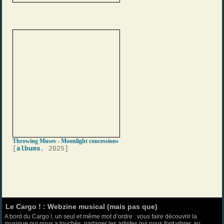
Throwing Muses - Moonlight concessions
[
albums
, 2025]
Le Cargo ! : Webzine musical (mais pas que)
A bord du Cargo !, un seul et même mot d’ordre : vous faire découvrir la
musique qui nous a touchés, partager les artistes qui nous font vibrer, au