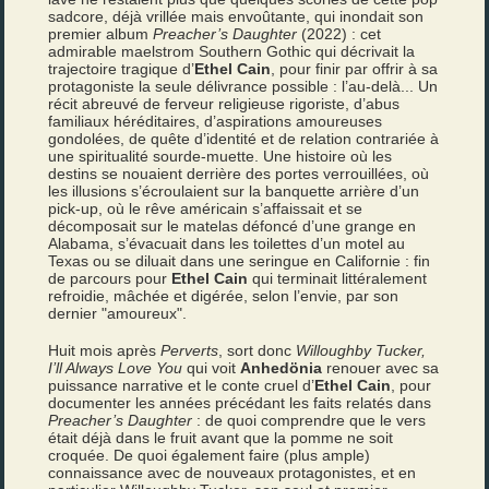
sadcore, déjà vrillée mais envoûtante, qui inondait son
premier album
Preacher’s Daughter
(2022) : cet
admirable maelstrom Southern Gothic qui décrivait la
trajectoire tragique d’
Ethel Cain
, pour finir par offrir à sa
protagoniste la seule délivrance possible : l’au-delà... Un
récit abreuvé de ferveur religieuse rigoriste, d’abus
familiaux héréditaires, d’aspirations amoureuses
gondolées, de quête d’identité et de relation contrariée à
une spiritualité sourde-muette. Une histoire où les
destins se nouaient derrière des portes verrouillées, où
les illusions s’écroulaient sur la banquette arrière d’un
pick-up, où le rêve américain s’affaissait et se
décomposait sur le matelas défoncé d’une grange en
Alabama, s’évacuait dans les toilettes d’un motel au
Texas ou se diluait dans une seringue en Californie : fin
de parcours pour
Ethel Cain
qui terminait littéralement
refroidie, mâchée et digérée, selon l’envie, par son
dernier "amoureux".
Huit mois après
Perverts
, sort donc
Willoughby Tucker,
I’ll Always Love You
qui voit
Anhedönia
renouer avec sa
puissance narrative et le conte cruel d’
Ethel Cain
, pour
documenter les années précédant les faits relatés dans
Preacher’s Daughter
: de quoi comprendre que le vers
était déjà dans le fruit avant que la pomme ne soit
croquée. De quoi également faire (plus ample)
connaissance avec de nouveaux protagonistes, et en