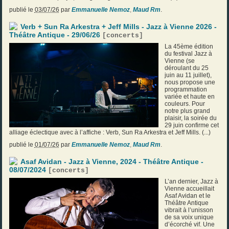
publié le
03/07/26
par
Emmanuelle Nemoz
,
Maud Rm
.
Verb + Sun Ra Arkestra + Jeff Mills - Jazz à Vienne 2026 -
Théâtre Antique - 29/06/26
[
concerts
]
La 45ème édition
du festival Jazz à
Vienne (se
déroulant du 25
juin au 11 juillet),
nous propose une
programmation
variée et haute en
couleurs. Pour
notre plus grand
plaisir, la soirée du
29 juin confirme cet
alliage éclectique avec à l’affiche : Verb, Sun Ra Arkestra et Jeff Mills. (...)
publié le
01/07/26
par
Emmanuelle Nemoz
,
Maud Rm
.
Asaf Avidan - Jazz à Vienne, 2024 - Théâtre Antique -
08/07/2024
[
concerts
]
L’an dernier, Jazz à
Vienne accueillait
Asaf Avidan et le
Théâtre Antique
vibrait à l’unisson
de sa voix unique
d’écorché vif. Une