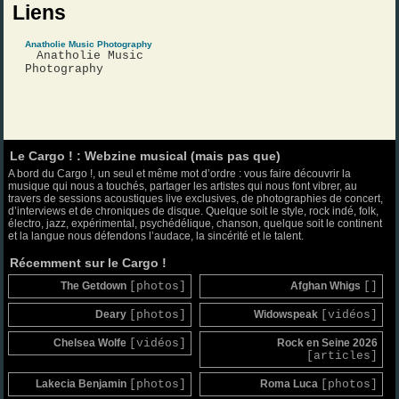
Liens
Anatholie Music Photography
Anatholie Music
Photography
Le Cargo ! : Webzine musical (mais pas que)
A bord du Cargo !, un seul et même mot d’ordre : vous faire découvrir la
musique qui nous a touchés, partager les artistes qui nous font vibrer, au
travers de sessions acoustiques live exclusives, de photographies de concert,
d’interviews et de chroniques de disque. Quelque soit le style, rock indé, folk,
électro, jazz, expérimental, psychédélique, chanson, quelque soit le continent
et la langue nous défendons l’audace, la sincérité et le talent.
Récemment sur le Cargo !
The Getdown
[photos]
Afghan Whigs
[]
Deary
[photos]
Widowspeak
[vidéos]
Chelsea Wolfe
[vidéos]
Rock en Seine 2026
[articles]
Lakecia Benjamin
[photos]
Roma Luca
[photos]