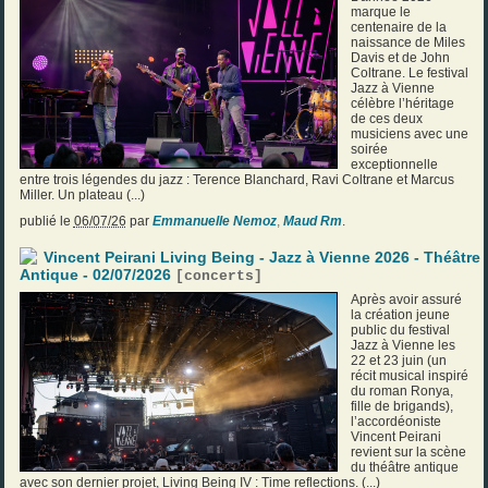
marque le
centenaire de la
naissance de Miles
Davis et de John
Coltrane. Le festival
Jazz à Vienne
célèbre l’héritage
de ces deux
musiciens avec une
soirée
exceptionnelle
entre trois légendes du jazz : Terence Blanchard, Ravi Coltrane et Marcus
Miller. Un plateau (...)
publié le
06/07/26
par
Emmanuelle Nemoz
,
Maud Rm
.
Vincent Peirani Living Being - Jazz à Vienne 2026 - Théâtre
Antique - 02/07/2026
[
concerts
]
Après avoir assuré
la création jeune
public du festival
Jazz à Vienne les
22 et 23 juin (un
récit musical inspiré
du roman Ronya,
fille de brigands),
l’accordéoniste
Vincent Peirani
revient sur la scène
du théâtre antique
avec son dernier projet, Living Being IV : Time reflections. (...)