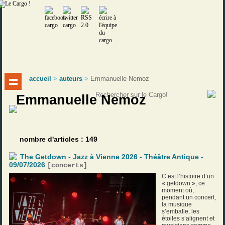
accueil
>
auteurs
>
Emmanuelle Nemoz
Emmanuelle Nemoz
nombre d'articles : 149
The Getdown - Jazz à Vienne 2026 - Théâtre Antique -
09/07/2026
[
concerts
]
C’est l’histoire d’un
« getdown », ce
moment où,
pendant un concert,
la musique
s’emballe, les
étoiles s’alignent et