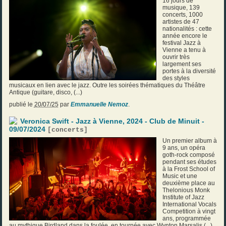
16 jours de
musique, 139
concerts, 1000
artistes de 47
nationalités : cette
année encore le
festival Jazz à
Vienne a tenu à
ouvrir très
largement ses
portes à la diversité
des styles
musicaux en lien avec le jazz. Outre les soirées thématiques du Théâtre
Antique (guitare, disco, (...)
publié le
20/07/25
par
Emmanuelle Nemoz
.
Veronica Swift - Jazz à Vienne, 2024 - Club de Minuit -
09/07/2024
[
concerts
]
Un premier album à
9 ans, un opéra
goth-rock composé
pendant ses études
à la Frost School of
Music et une
deuxième place au
Thelonious Monk
Institute of Jazz
International Vocals
Competition à vingt
ans, programmée
au mythique Birdland dans la foulée, en tournée avec Wynton Marsalis (...)