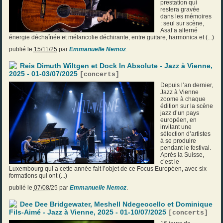
prestation qui
restera gravée
dans les mémoires
: seul sur scène,
Asaf a alterné
énergie déchaînée et mélancolie déchirante, entre guitare, harmonica et (...)
publié le
15/11/25
par
Emmanuelle Nemoz
.
Reis Dimuth Wiltgen et Dock In Absolute - Jazz à Vienne,
2025 - 01-03/07/2025
[
concerts
]
Depuis l’an dernier,
Jazz à Vienne
zoome à chaque
édition sur la scène
jazz d’un pays
européen, en
invitant une
sélection d’artistes
à se produire
pendant le festival.
Après la Suisse,
c’est le
Luxembourg qui a cette année fait l’objet de ce Focus Européen, avec six
formations qui ont (...)
publié le
07/08/25
par
Emmanuelle Nemoz
.
Dee Dee Bridgewater, Meshell Ndegeocello et Dominique
Fils-Aimé - Jazz à Vienne, 2025 - 01-10/07/2025
[
concerts
]