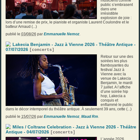
musiciens comme
public s’embrasent
dans une
irrésistible
explosion de joie :
lors d’une remise de prix, le pianiste et organiste Laurent Coulondre et le
batteur Arnaud (...)
publié le
03/08/26
par
Emmanuelle Nemoz
.
Lakecia Benjamin - Jazz à Vienne 2026 - Théâtre Antique -
07/07/2026
[
concerts
]
Retour sur une des
soirées les plus
flamboyantes du
festival Jazz à
Vienne avec la
venue de Lakecia
Benjamin, le mardi
7 juillet. A l’affiche
d’une soirée hip
hop, Lakecia a
conquis et
enflammé le public
dans le décor intemporel du théâtre antique. À seulement 39 ans, cette (...)
publié le
15/07/26
par
Emmanuelle Nemoz
,
Maud Rm
.
Miles / Coltrane Celebration - Jazz à Vienne 2026 - Théâtre
Antique - 04/07/2026
[
concerts
]
L’année 2026