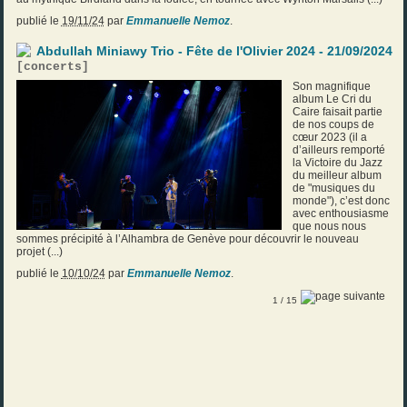
publié le
19/11/24
par
Emmanuelle Nemoz
.
Abdullah Miniawy Trio - Fête de l'Olivier 2024 - 21/09/2024
[
concerts
]
Son magnifique
album Le Cri du
Caire faisait partie
de nos coups de
cœur 2023 (il a
d’ailleurs remporté
la Victoire du Jazz
du meilleur album
de "musiques du
monde"), c’est donc
avec enthousiasme
que nous nous
sommes précipité à l’Alhambra de Genève pour découvrir le nouveau
projet (...)
publié le
10/10/24
par
Emmanuelle Nemoz
.
1
/ 15