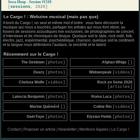
Jesca Hoop - Session #1310
[
sessions
, 2026]
Le Cargo ! : Webzine musical (mais pas que)
A bord du Cargo !, un seul et même mot d’ordre : vous faire découvrir la
musique qui nous a touchés, partager les artistes qui nous font vibrer, au
travers de sessions acoustiques live exclusives, de photographies de concert,
d’interviews et de chroniques de disque. Quelque soit le style, rock indé, folk,
électro, jazz, expérimental, psychédélique, chanson, quelque soit le continent
et la langue nous défendons l’audace, la sincérité et le talent.
Récemment sur le Cargo !
The Getdown
[photos]
Afghan Whigs
[]
Deary
[photos]
Widowspeak
[vidéos]
Chelsea Wolfe
[vidéos]
Rock en Seine 2026
[articles]
Lakecia Benjamin
[photos]
Roma Luca
[photos]
Marine Quéméré
[]
Coline Rio
[vidéos]
Gaël Faye
[photos]
Elysian Fields
[photos]
Contact
|
Proposer un article
|
Newsletter
|
Mentions légales
|
Le Cargo !