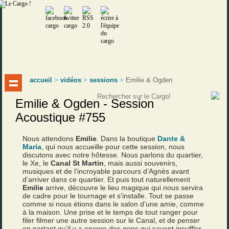
accueil
>
vidéos
>
sessions
>
Emilie & Ogden
Emilie & Ogden - Session
Acoustique #755
Nous attendons
Emilie
. Dans la boutique
Dante &
Maria
, qui nous accueille pour cette session, nous
discutons avec notre hôtesse. Nous parlons du quartier,
le Xe, le
Canal St Martin
, mais aussi souvenirs,
musiques et de l’incroyable parcours d’Agnès avant
d’arriver dans ce quartier. Et puis tout naturellement
Emilie
arrive, découvre le lieu magique qui nous servira
de cadre pour le tournage et s’installe. Tout se passe
comme si nous étions dans le salon d’une amie, comme
à la maison. Une prise et le temps de tout ranger pour
filer filmer une autre session sur le Canal, et de penser
en partant qu’il y a encore des gens qui savent insuffler