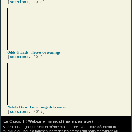
[
sessions
, 2018]
Odds & Ends - Photos de tournage
[
sessions
, 2018]
Natalia Doco - Le tournage de la session
[
sessions
, 2017]
Le Cargo ! : Webzine musical (mais pas que)
A bord du Cargo !, un seul et même mot d’ordre : vous faire découvrir la
musique qui nous a touchés, partager les artistes qui nous font vibrer, au