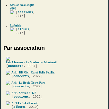
Session Acoustique
#866
[
sessions
,
2017]
La bride
[
albums
,
2017]
Par association
Eric Chenaux - La Marbrerie, Montreuil
[
concerts
, 2024]
Arlt - BB Mix - Carré Belle-Feuille,
[
concerts
, 2022]
Arlt - La Boule Noire, Paris
[
concerts
, 2022]
Arlt - Session #1127
[
sessions
, 2022]
ARLT - Soleil Enculé
[
albums
, 2019]