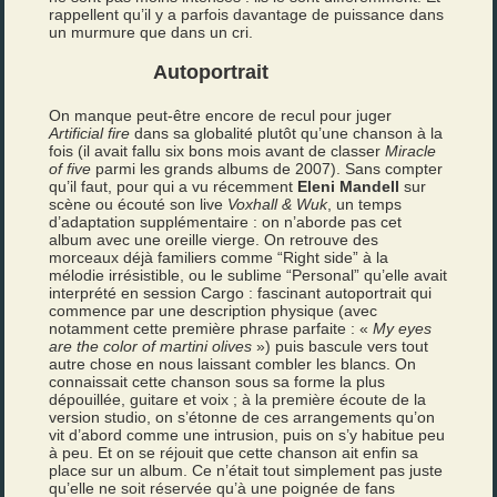
rappellent qu’il y a parfois davantage de puissance dans
un murmure que dans un cri.
Autoportrait
On manque peut-être encore de recul pour juger
Artificial fire
dans sa globalité plutôt qu’une chanson à la
fois (il avait fallu six bons mois avant de classer
Miracle
of five
parmi les grands albums de 2007). Sans compter
qu’il faut, pour qui a vu récemment
Eleni Mandell
sur
scène ou écouté son live
Voxhall & Wuk
, un temps
d’adaptation supplémentaire : on n’aborde pas cet
album avec une oreille vierge. On retrouve des
morceaux déjà familiers comme “Right side” à la
mélodie irrésistible, ou le sublime “Personal” qu’elle avait
interprété en session Cargo : fascinant autoportrait qui
commence par une description physique (avec
notamment cette première phrase parfaite : «
My eyes
are the color of martini olives
») puis bascule vers tout
autre chose en nous laissant combler les blancs. On
connaissait cette chanson sous sa forme la plus
dépouillée, guitare et voix ; à la première écoute de la
version studio, on s’étonne de ces arrangements qu’on
vit d’abord comme une intrusion, puis on s’y habitue peu
à peu. Et on se réjouit que cette chanson ait enfin sa
place sur un album. Ce n’était tout simplement pas juste
qu’elle ne soit réservée qu’à une poignée de fans