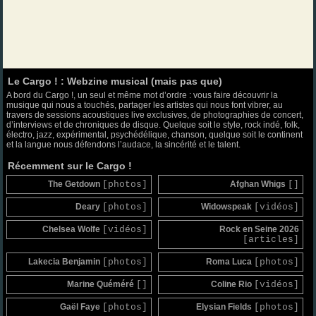
Le Cargo ! : Webzine musical (mais pas que)
A bord du Cargo !, un seul et même mot d’ordre : vous faire découvrir la
musique qui nous a touchés, partager les artistes qui nous font vibrer, au
travers de sessions acoustiques live exclusives, de photographies de concert,
d’interviews et de chroniques de disque. Quelque soit le style, rock indé, folk,
électro, jazz, expérimental, psychédélique, chanson, quelque soit le continent
et la langue nous défendons l’audace, la sincérité et le talent.
Récemment sur le Cargo !
The Getdown
[photos]
Afghan Whigs
[]
Deary
[photos]
Widowspeak
[vidéos]
Chelsea Wolfe
[vidéos]
Rock en Seine 2026
[articles]
Lakecia Benjamin
[photos]
Roma Luca
[photos]
Marine Quéméré
[]
Coline Rio
[vidéos]
Gaël Faye
[photos]
Elysian Fields
[photos]