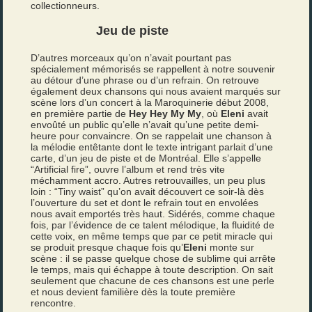
collectionneurs.
Jeu de piste
D’autres morceaux qu’on n’avait pourtant pas
spécialement mémorisés se rappellent à notre souvenir
au détour d’une phrase ou d’un refrain. On retrouve
également deux chansons qui nous avaient marqués sur
scène lors d’un concert à la Maroquinerie début 2008,
en première partie de
Hey Hey My My
, où
Eleni
avait
envoûté un public qu’elle n’avait qu’une petite demi-
heure pour convaincre. On se rappelait une chanson à
la mélodie entêtante dont le texte intrigant parlait d’une
carte, d’un jeu de piste et de Montréal. Elle s’appelle
“Artificial fire”, ouvre l’album et rend très vite
méchamment accro. Autres retrouvailles, un peu plus
loin : “Tiny waist” qu’on avait découvert ce soir-là dès
l’ouverture du set et dont le refrain tout en envolées
nous avait emportés très haut. Sidérés, comme chaque
fois, par l’évidence de ce talent mélodique, la fluidité de
cette voix, en même temps que par ce petit miracle qui
se produit presque chaque fois qu’
Eleni
monte sur
scène : il se passe quelque chose de sublime qui arrête
le temps, mais qui échappe à toute description. On sait
seulement que chacune de ces chansons est une perle
et nous devient familière dès la toute première
rencontre.