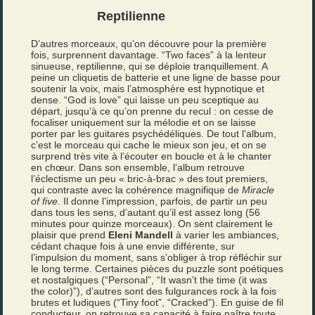
Reptilienne
D’autres morceaux, qu’on découvre pour la première
fois, surprennent davantage. “Two faces” à la lenteur
sinueuse, reptilienne, qui se déploie tranquillement. A
peine un cliquetis de batterie et une ligne de basse pour
soutenir la voix, mais l’atmosphère est hypnotique et
dense. “God is love” qui laisse un peu sceptique au
départ, jusqu’à ce qu’on prenne du recul : on cesse de
focaliser uniquement sur la mélodie et on se laisse
porter par les guitares psychédéliques. De tout l’album,
c’est le morceau qui cache le mieux son jeu, et on se
surprend très vite à l’écouter en boucle et à le chanter
en chœur. Dans son ensemble, l’album retrouve
l’éclectisme un peu « bric-à-brac » des tout premiers,
qui contraste avec la cohérence magnifique de
Miracle
of five
. Il donne l’impression, parfois, de partir un peu
dans tous les sens, d’autant qu’il est assez long (56
minutes pour quinze morceaux). On sent clairement le
plaisir que prend
Eleni Mandell
à varier les ambiances,
cédant chaque fois à une envie différente, sur
l’impulsion du moment, sans s’obliger à trop réfléchir sur
le long terme. Certaines pièces du puzzle sont poétiques
et nostalgiques (“Personal”, “It wasn’t the time (it was
the color)”), d’autres sont des fulgurances rock à la fois
brutes et ludiques (“Tiny foot”, “Cracked”). En guise de fil
conducteur, on retrouve sa capacité à faire naître toute