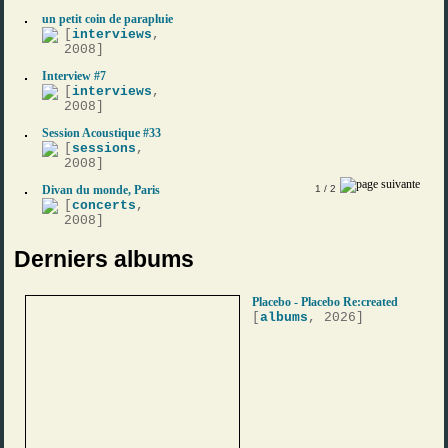
un petit coin de parapluie
[
interviews
,
2008]
Interview #7
[
interviews
,
2008]
Session Acoustique #33
[
sessions
,
2008]
Divan du monde, Paris
1
/ 2
[
concerts
,
2008]
Derniers albums
Placebo - Placebo Re:created
[
albums
, 2026]