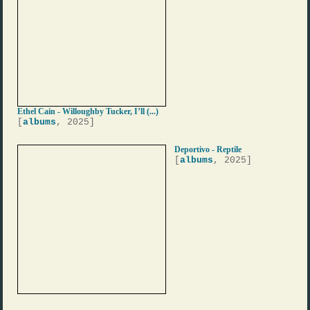
Ethel Cain - Willoughby Tucker, I’ll (...)
[
albums
, 2025]
Deportivo - Reptile
[
albums
, 2025]