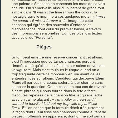
une palette d’émotions en caressant les mots de sa voix
chaude. On s’émerveille ainsi d’un instant de grâce tout
simple dans “It wasn’t the time (it was the color)”, la
nostalgie qui’elle imprime à ces quelques mots : «
I miss
the sound, I’ll miss it forever
», à l’image de cette
chanson qui égrène des souvenirs d’enfance et
d’adolescence, dont celui du premier baiser, à travers
des impressions sensorielles. L’un des plus jolis textes
avec celui de “Personal”.
Pièges
Si l’on peut émettre une réserve concernant cet album,
c’est l’impression que certaines chansons perdent
l’immédiateté qu’elles possédaient sur scène en version
voix/guitare. Mais c’est toujours le risque quand on a
trop fréquenté certains morceaux en live avant de les
entendre figés sur album. L’auditeur qui découvre
Eleni
Mandell
par ces morceaux cèdera à leur charme sans
se poser la question. On ne cesse en tout cas de revenir
à cette phrase qui nous tourne dans la tête à force
d’écoutes répétées de la chanson titre, et qu’elle lâche
avec un calme glaçant : «
I’m a killer at heart and I
wanted to feel/So I laid out my trap with my artificial
fire
». Et l’on songe que la formule décrit très justement
la façon dont
Eleni
tisse ses chansons comme autant de
pièges, inoffensifs en apparence, dont on ne sort jamais