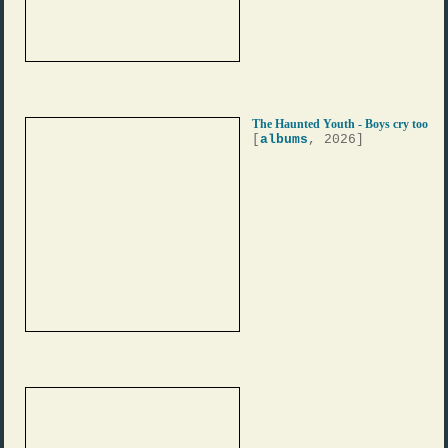
The Haunted Youth - Boys cry too
[
albums
, 2026]