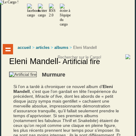
accueil
>
articles
>
albums
>
Eleni Mandell
Eleni Mandell
-
Artificial fire
Murmure
Si l’on a tardé à chroniquer ce nouvel album d’
Eleni
Mandell
, c’est que l’on gardait en tête l’expérience du
précédent,
Miracle of five
, dont les abords de « petit
disque jazzy sympa mais gentillet » cachaient une
merveille absolue, impressionnante démonstration
d’assurance tranquille, qu’il fallait seulement prendre le
temps d’apprivoiser. Si ses premiers albums
(notamment les fabuleux
Thrill
et
Snakebite
) étaient de
ceux qu’on reçoit comme une claque en pleine figure,
les plus récents prennent leur temps pour s’imposer. Ils
ne sont pas moins intenses : ils le sont différemment. Et