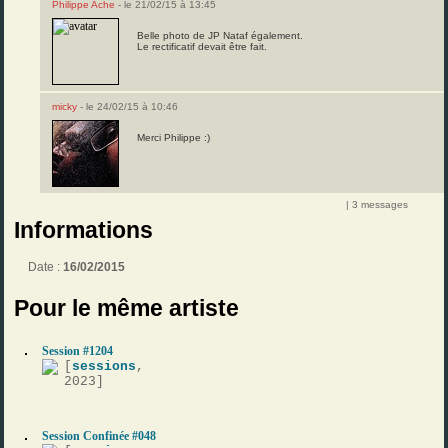
Philippe Ache
- le 21/02/15 à 13:45
Belle photo de JP Nataf également.
Le rectificatif devait être fait.
micky
- le 24/02/15 à 10:46
Merci Philippe :)
| 3 messages
Informations
Date :
16/02/2015
Pour le même artiste
Session #1204
[
sessions
,
2023]
Session Confinée #048