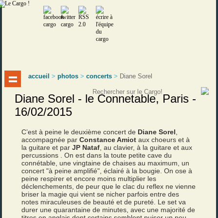
accueil
>
photos
>
concerts
>
Diane Sorel
Diane Sorel - le Connetable, Paris -
16/02/2015
C’est à peine le deuxième concert de
Diane Sorel
,
accompagnée par
Constance Amiot
aux choeurs et à
la guitare et par
JP Nataf
, au clavier, à la guitare et aux
percussions . On est dans la toute petite cave du
connétable, une vingtaine de chaises au maximum, un
concert "à peine amplifié", éclairé à la bougie. On ose à
peine respirer et encore moins multiplier les
déclenchements, de peur que le clac du reflex ne vienne
briser la magie qui vient se nicher parfois entre des
notes miraculeuses de beauté et de pureté. Le set va
durer une quarantaine de minutes, avec une majorité de
titres en anglais dont certains semblent puiser un peu