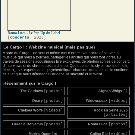
Roma Luca - Le Pop Up du Label
[
concerts
, 2026]
Le Cargo ! : Webzine musical (mais pas que)
A bord du Cargo !, un seul et même mot d’ordre : vous faire découvrir la
musique qui nous a touchés, partager les artistes qui nous font vibrer, au
travers de sessions acoustiques live exclusives, de photographies de concert,
d’interviews et de chroniques de disque. Quelque soit le style, rock indé, folk,
électro, jazz, expérimental, psychédélique, chanson, quelque soit le continent
et la langue nous défendons l’audace, la sincérité et le talent.
Récemment sur le Cargo !
The Getdown
[photos]
Afghan Whigs
[]
Deary
[photos]
Widowspeak
[vidéos]
Chelsea Wolfe
[vidéos]
Rock en Seine 2026
[articles]
Lakecia Benjamin
[photos]
Roma Luca
[photos]
Marine Quéméré
[]
Coline Rio
[vidéos]