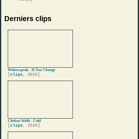
Derniers clips
Widowspeak - If You Change
[
clips
, 2026]
Chelsea Wolfe - Cold
[
clips
, 2026]