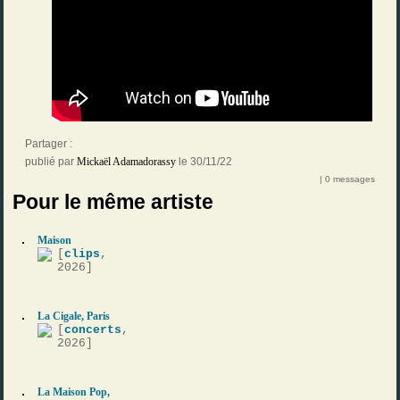
Partager :
publié par
Mickaël Adamadorassy
le 30/11/22
| 0 messages
Pour le même artiste
Maison
[
clips
,
2026]
La Cigale, Paris
[
concerts
,
2026]
La Maison Pop,