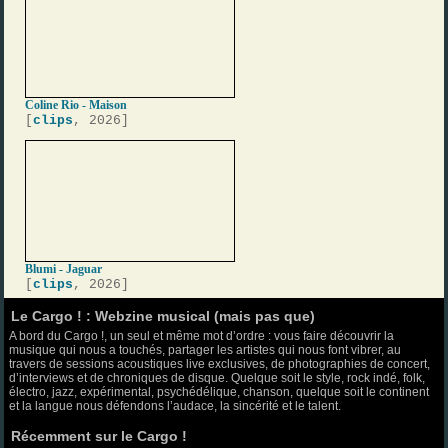
Coline Rio - Maison
[
clips
, 2026]
Blumi - Jaguar
[
clips
, 2026]
Le Cargo ! : Webzine musical (mais pas que)
A bord du Cargo !, un seul et même mot d’ordre : vous faire découvrir la
musique qui nous a touchés, partager les artistes qui nous font vibrer, au
travers de sessions acoustiques live exclusives, de photographies de concert,
d’interviews et de chroniques de disque. Quelque soit le style, rock indé, folk,
électro, jazz, expérimental, psychédélique, chanson, quelque soit le continent
et la langue nous défendons l’audace, la sincérité et le talent.
Récemment sur le Cargo !