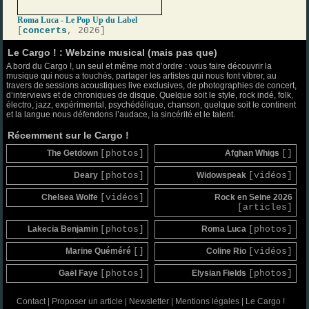
Roma Luca - Le Pop Up du Label
[
concerts
, 2026]
Le Cargo ! : Webzine musical (mais pas que)
A bord du Cargo !, un seul et même mot d’ordre : vous faire découvrir la
musique qui nous a touchés, partager les artistes qui nous font vibrer, au
travers de sessions acoustiques live exclusives, de photographies de concert,
d’interviews et de chroniques de disque. Quelque soit le style, rock indé, folk,
électro, jazz, expérimental, psychédélique, chanson, quelque soit le continent
et la langue nous défendons l’audace, la sincérité et le talent.
Récemment sur le Cargo !
The Getdown
[photos]
Afghan Whigs
[]
Deary
[photos]
Widowspeak
[vidéos]
Chelsea Wolfe
[vidéos]
Rock en Seine 2026
[articles]
Lakecia Benjamin
[photos]
Roma Luca
[photos]
Marine Quéméré
[]
Coline Rio
[vidéos]
Gaël Faye
[photos]
Elysian Fields
[photos]
Contact
|
Proposer un article
|
Newsletter
|
Mentions légales
|
Le Cargo !