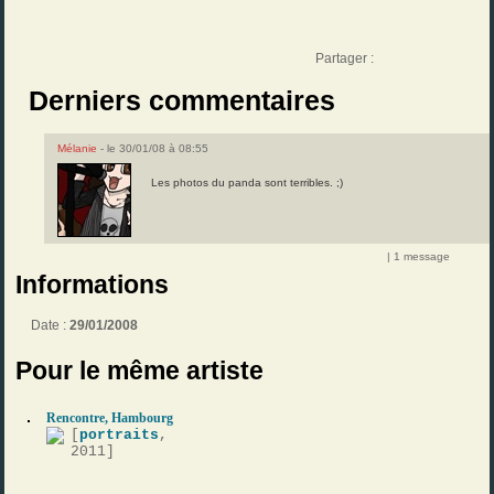
Partager :
Derniers commentaires
Mélanie
- le 30/01/08 à 08:55
Les photos du panda sont terribles. ;)
| 1 message
Informations
Date :
29/01/2008
Pour le même artiste
Rencontre, Hambourg
[
portraits
,
2011]