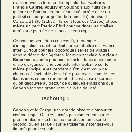
rivaliser avec la tournée triomphale des
Facteurs
.
Francis Cabrel
,
Voulzy et Souchon
aux nuits de la
guitare de Patrimonio (on s’est plutôt arrêté chez un
petit viticulteur pour goûter le limoncello), du chant
Corse à 21h30 (21h30 ! Ils sont fous ces Corses) et pas
même un petit
Patrick Fiori
pour se rincer les oreilles
après une journée de snorkle-médusing.
Comme souvent dans ces cas-là, le manque
d’imagination aidant, on finit par se rabattre sur France
Inter. Surtout pour les loooongues séries de virages
dans le désert des Agriates. Mention spéciale à
Mélanie
Bauer
cette année pour son « back 2 back », ça donne
envie d’organiser une compète inter-webzine sur le
même principe. Allez pendant qu’on y est, coup de
chapeau à l’actualité de cet été pour avoir pimenté nos
flashs infos comme rarement. Et c’est ainsi, ô surprise,
qu’on découvre au détour de quelques émissions que
Cocoon
fait son grand retour à la fin de l’été.
Tschoung !
Cocoon
et
le Cargo
, une grande histoire d’amour en
cinémascope. On s’est aimés passionnément sur le
premier album, déchirés autour des enfants sur le
second, qu’en sera-t-il sur le troisième ? Rendez-vous
fin août pour le savoir.