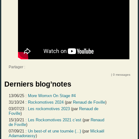
Partager :
| 0 messages
Derniers blog’notes
13/06/25 :
More Womxn On Stage #4
31/10/24 :
Rockomotives 2024
(par
Renaud de Foville
)
03/07/23 :
Les rockomotives 2023
(par
Renaud de
Foville
)
15/10/21 :
Les Rockomotives 2021 c’est
(par
Renaud
de Foville
)
07/09/21 :
Un best-of et une tournée (...)
(par
Mickaël
Adamadorassy
)