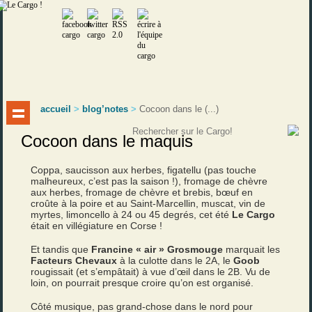
accueil
>
blog’notes
>
Cocoon dans le (...)
Cocoon dans le maquis
Coppa, saucisson aux herbes, figatellu (pas touche
malheureux, c’est pas la saison !), fromage de chèvre
aux herbes, fromage de chèvre et brebis, bœuf en
croûte à la poire et au Saint-Marcellin, muscat, vin de
myrtes, limoncello à 24 ou 45 degrés, cet été
Le Cargo
était en villégiature en Corse !
Et tandis que
Francine « air » Grosmouge
marquait les
Facteurs Chevaux
à la culotte dans le 2A, le
Goob
rougissait (et s’empâtait) à vue d’œil dans le 2B. Vu de
loin, on pourrait presque croire qu’on est organisé.
Côté musique, pas grand-chose dans le nord pour