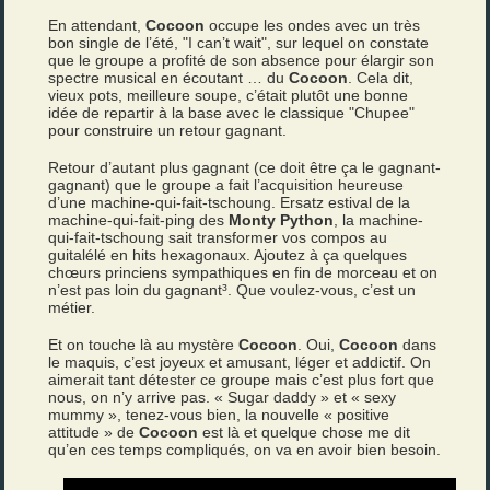
En attendant,
Cocoon
occupe les ondes avec un très
bon single de l’été, "I can’t wait", sur lequel on constate
que le groupe a profité de son absence pour élargir son
spectre musical en écoutant … du
Cocoon
. Cela dit,
vieux pots, meilleure soupe, c’était plutôt une bonne
idée de repartir à la base avec le classique "Chupee"
pour construire un retour gagnant.
Retour d’autant plus gagnant (ce doit être ça le gagnant-
gagnant) que le groupe a fait l’acquisition heureuse
d’une machine-qui-fait-tschoung. Ersatz estival de la
machine-qui-fait-ping des
Monty Python
, la machine-
qui-fait-tschoung sait transformer vos compos au
guitalélé en hits hexagonaux. Ajoutez à ça quelques
chœurs princiens sympathiques en fin de morceau et on
n’est pas loin du gagnant³. Que voulez-vous, c’est un
métier.
Et on touche là au mystère
Cocoon
. Oui,
Cocoon
dans
le maquis, c’est joyeux et amusant, léger et addictif. On
aimerait tant détester ce groupe mais c’est plus fort que
nous, on n’y arrive pas. « Sugar daddy » et « sexy
mummy », tenez-vous bien, la nouvelle « positive
attitude » de
Cocoon
est là et quelque chose me dit
qu’en ces temps compliqués, on va en avoir bien besoin.