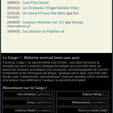
10/06/21 :
Léon Phal Quintet
18/12/20 :
Les Éclatantes #3
(par
Mathilde Vohy
)
15/11/20 :
Un nouvel EP pour Rob Miles
(par
Ben
Gaston
)
24/04/20 :
Lawrence Rothman sort "It’s
(par
Mickaël
Adamadorassy
)
10/04/20 :
Les playlists de Papillons de
Le Cargo ! : Webzine musical (mais pas que)
A bord du Cargo !, un seul et même mot d’ordre : vous faire découvrir la
musique qui nous a touchés, partager les artistes qui nous font vibrer, au
travers de sessions acoustiques live exclusives, de photographies de concert,
d’interviews et de chroniques de disque. Quelque soit le style, rock indé, folk,
électro, jazz, expérimental, psychédélique, chanson, quelque soit le continent
et la langue nous défendons l’audace, la sincérité et le talent.
Récemment sur le Cargo !
The Getdown
[photos]
Afghan Whigs
[]
Deary
[photos]
Widowspeak
[vidéos]
Chelsea Wolfe
[vidéos]
Rock en Seine 2026