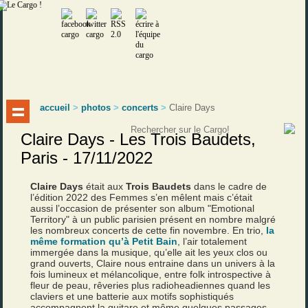
accueil
>
photos
>
concerts
>
Claire Days
Claire Days - Les Trois Baudets,
Paris - 17/11/2022
Claire Days
était aux
Trois Baudets
dans le cadre de
l’édition 2022 des Femmes s’en mêlent mais c’était
aussi l’occasion de présenter son album "Emotional
Territory" à un public parisien présent en nombre malgré
les nombreux concerts de cette fin novembre. En trio,
la
même formation qu’à Petit Bain
, l’air totalement
immergée dans la musique, qu’elle ait les yeux clos ou
grand ouverts, Claire nous entraine dans un univers à la
fois lumineux et mélancolique, entre folk introspective à
fleur de peau, rêveries plus radioheadiennes quand les
claviers et une batterie aux motifs sophistiqués
accompagnent la guitare et même quelques passages