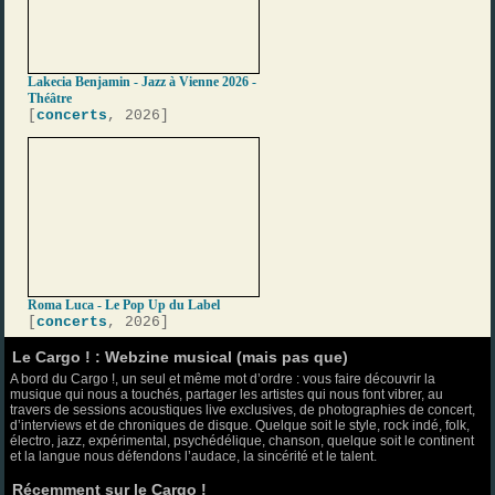
Lakecia Benjamin - Jazz à Vienne 2026 -
Théâtre
[
concerts
, 2026]
Roma Luca - Le Pop Up du Label
[
concerts
, 2026]
Le Cargo ! : Webzine musical (mais pas que)
A bord du Cargo !, un seul et même mot d’ordre : vous faire découvrir la
musique qui nous a touchés, partager les artistes qui nous font vibrer, au
travers de sessions acoustiques live exclusives, de photographies de concert,
d’interviews et de chroniques de disque. Quelque soit le style, rock indé, folk,
électro, jazz, expérimental, psychédélique, chanson, quelque soit le continent
et la langue nous défendons l’audace, la sincérité et le talent.
Récemment sur le Cargo !