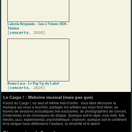
Lakecia Benjamin - Jazz à Vienne 2026 -
Théâtre
[
concerts
, 2026]
Roma Luca - Le Pop Up du Label
[
concerts
, 2026]
Le Cargo ! : Webzine musical (mais pas que)
A bord du Cargo !, un seul et même mot d’ordre : vous faire découvrir la
musique qui nous a touchés, partager les artistes qui nous font vibrer, au
travers de sessions acoustiques live exclusives, de photographies de concert,
d’interviews et de chroniques de disque. Quelque soit le style, rock indé, folk,
électro, jazz, expérimental, psychédélique, chanson, quelque soit le continent
et la langue nous défendons l’audace, la sincérité et le talent.