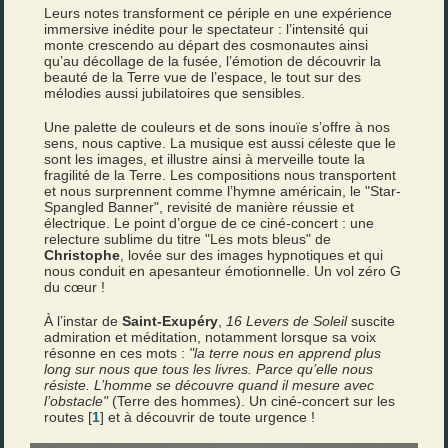
Leurs notes transforment ce périple en une expérience
immersive inédite pour le spectateur : l’intensité qui
monte crescendo au départ des cosmonautes ainsi
qu’au décollage de la fusée, l’émotion de découvrir la
beauté de la Terre vue de l’espace, le tout sur des
mélodies aussi jubilatoires que sensibles.
Une palette de couleurs et de sons inouïe s’offre à nos
sens, nous captive. La musique est aussi céleste que le
sont les images, et illustre ainsi à merveille toute la
fragilité de la Terre. Les compositions nous transportent
et nous surprennent comme l’hymne américain, le "Star-
Spangled Banner", revisité de manière réussie et
électrique. Le point d’orgue de ce ciné-concert : une
relecture sublime du titre "Les mots bleus" de
Christophe
, lovée sur des images hypnotiques et qui
nous conduit en apesanteur émotionnelle. Un vol zéro G
du cœur !
À l’instar de
Saint-Exupéry
,
16 Levers de Soleil
suscite
admiration et méditation, notamment lorsque sa voix
résonne en ces mots :
"la terre nous en apprend plus
long sur nous que tous les livres. Parce qu’elle nous
résiste. L’homme se découvre quand il mesure avec
l’obstacle"
(Terre des hommes). Un ciné-concert sur les
routes [
1
] et à découvrir de toute urgence !