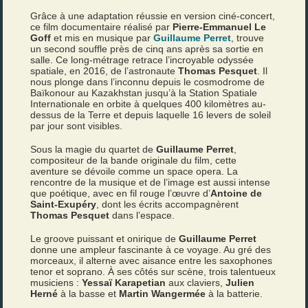
Grâce à une adaptation réussie en version ciné-concert,
ce film documentaire réalisé par
Pierre-Emmanuel Le
Goff
et mis en musique par
Guillaume Perret
, trouve
un second souffle près de cinq ans après sa sortie en
salle. Ce long-métrage retrace l’incroyable odyssée
spatiale, en 2016, de l’astronaute
Thomas Pesquet
. Il
nous plonge dans l’inconnu depuis le cosmodrome de
Baïkonour au Kazakhstan jusqu’à la Station Spatiale
Internationale en orbite à quelques 400 kilomètres au-
dessus de la Terre et depuis laquelle 16 levers de soleil
par jour sont visibles.
Sous la magie du quartet de
Guillaume Perret
,
compositeur de la bande originale du film, cette
aventure se dévoile comme un space opera. La
rencontre de la musique et de l’image est aussi intense
que poétique, avec en fil rouge l’œuvre d’
Antoine de
Saint-Exupéry
, dont les écrits accompagnèrent
Thomas Pesquet
dans l’espace.
Le groove puissant et onirique de
Guillaume Perret
donne une ampleur fascinante à ce voyage. Au gré des
morceaux, il alterne avec aisance entre les saxophones
tenor et soprano. À ses côtés sur scène, trois talentueux
musiciens :
Yessaï Karapetian
aux claviers,
Julien
Herné
à la basse et
Martin Wangermée
à la batterie.