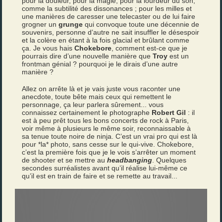
pour la douleur, pour la magie, pour la lourdeur du son,
comme la subtilité des dissonances ; pour les milles et
une manières de caresser une telecaster ou de lui faire
grogner un
grunge
qui convoque toute une décennie de
souvenirs, personne d’autre ne sait insuffler le désespoir
et la colère en étant à la fois glacial et brûlant comme
ça. Je vous hais
Chokebore
, comment est-ce que je
pourrais dire d’une nouvelle manière que
Troy
est un
frontman génial ? pourquoi je le dirais d’une autre
manière ?
Allez on arrête là et je vais juste vous raconter une
anecdote, toute bête mais ceux qui remettent le
personnage, ça leur parlera sûrement... vous
connaissez certainement le photographe
Robert Gil
: il
est à peu prêt tous les bons concerts de rock à Paris,
voir même à plusieurs le même soir, reconnaissable à
sa tenue toute noire de ninja. C’est un vrai pro qui est là
pour *la* photo, sans cesse sur le qui-vive. Chokebore,
c’est la première fois que je le vois s’arrêter un moment
de shooter et se mettre au
headbanging
. Quelques
secondes surréalistes avant qu’il réalise lui-même ce
qu’il est en train de faire et se remette au travail...