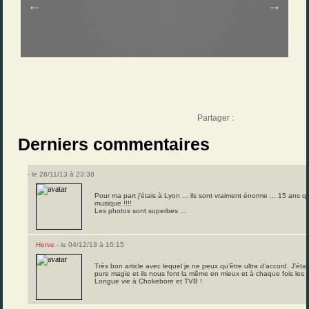
Partager :
Derniers commentaires
- le 28/11/13 à 23:38
Pour ma part j’étais à Lyon ... ils sont vraiment énorme ... 15 ans qu
musique !!!!
Les photos sont superbes ...
Herve
- le 04/12/13 à 16:15
Très bon article avec lequel je ne peux qu’être ultra d’accord. J’ét
pure magie et ils nous font la même en mieux et à chaque fois les d
Longue vie à Chokebore et TVB !