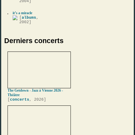
2004]
it’s a miracle
[
albums
,
2002]
Derniers concerts
The Getdown - Jazz à Vienne 2026 -
Théâtre
[
concerts
, 2026]