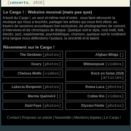
[
concerts
, 2026]
Le Cargo ! : Webzine musical (mais pas que)
A bord du Cargo !, un seul et même mot d’ordre : vous faire découvrir la
musique qui nous a touchés, partager les artistes qui nous font vibrer, au
travers de sessions acoustiques live exclusives, de photographies de concert,
d’interviews et de chroniques de disque. Quelque soit le style, rock indé, folk,
électro, jazz, expérimental, psychédélique, chanson, quelque soit le continent
et la langue nous défendons l’audace, la sincérité et le talent.
Récemment sur le Cargo !
The Getdown
[photos]
Afghan Whigs
[]
Deary
[photos]
Widowspeak
[vidéos]
Chelsea Wolfe
[vidéos]
Rock en Seine 2026
[articles]
Lakecia Benjamin
[photos]
Roma Luca
[photos]
Marine Quéméré
[]
Coline Rio
[vidéos]
Gaël Faye
[photos]
Elysian Fields
[photos]
Contact
|
Proposer un article
|
Newsletter
|
Mentions légales
|
Le Cargo !