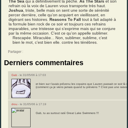
The Sea
qui a définitivement la pêche.
As The Stars
et son
refrain où la voix de Lauren vous transporte très haut.
Joshua
, triste, belle mais on sent une sorte de sérénité
percer derrière, celle qu’on acquiert en vieillissant, en
digérant ses histoires.
Reasons To Fall
tout à fait adapté à
la formule bien rock de ce soir et toujours ces refrains
imparables, une tristesse qui s’exprime mais qui se conjure
par la même occasion. C’est ce qu’on appelle sublimer.
Rescapée. Miraculée... Non, sublimer, sublime, c’est
bien le mot, c’est bien elle. contre les ténèbres.
Partager :
Derniers commentaires
Gab
- le 31/05/06 à 17:03
et bien sur t’avais prévenu les copains que Lauren passait ce soir là sur 
(comment ça je viens jamais quand tu préviens ? C’est pas une raison
drou
- le 31/05/06 à 17:19
Gab, tu as surtout raté Great Lake Swimmers !!!