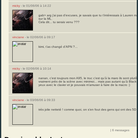
micky
- le 01/06/06 à 14:22
gab> arg j’ai pas d’excuses, je savais que tu t’intéressais à Lauren ma
sur la ML.
Cela dit... tu serais venu ???
vinciane
- le 02/06/06 à 09:17
kimi, t’as changé d’APN ?...
micky
- le 02/06/06 à 10:14
nanan, c’est toujours mon A95, le truc c’est qu’à la maro ils sont plutôt
vraiment près de la scène avec minimoi... mais pas autant qu’à Black H
yeux avec le clavier et je pouvais m’amuser à faire de la macro :)
vinciane
- le 03/06/06 à 09:33
très jolie netteté ! comme quoi, on s’en fout des gens qui ont des 5D h
| 6 messages