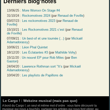
Derniers blog’notes
13/06/25 :
More Womxn On Stage #4
31/10/24 :
Rockomotives 2024
(par
Renaud de Foville
)
03/07/23 :
Les rockomotives 2023
(par
Renaud de
Foville
)
15/10/21 :
Les Rockomotives 2021 c’est
(par
Renaud
de Foville
)
07/09/21 :
Un best-of et une tournée (...)
(par
Mickaël
Adamadorassy
)
10/06/21 :
Léon Phal Quintet
18/12/20 :
Les Éclatantes #3
(par
Mathilde Vohy
)
15/11/20 :
Un nouvel EP pour Rob Miles
(par
Ben
Gaston
)
24/04/20 :
Lawrence Rothman sort "It’s
(par
Mickaël
Adamadorassy
)
10/04/20 :
Les playlists de Papillons de
Le Cargo ! : Webzine musical (mais pas que)
A bord du Cargo !, un seul et même mot d’ordre : vous faire découvrir la
musique qui nous a touchés, partager les artistes qui nous font vibrer, au