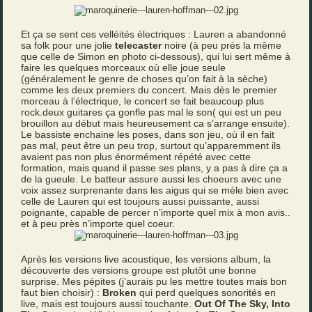
Et ça se sent ces velléités électriques : Lauren a abandonné
sa folk pour une jolie
telecaster
noire (à peu près la même
que celle de Simon en photo ci-dessous), qui lui sert même à
faire les quelques morceaux où elle joue seule
(généralement le genre de choses qu’on fait à la sèche)
comme les deux premiers du concert. Mais dès le premier
morceau à l’électrique, le concert se fait beaucoup plus
rock.deux guitares ça gonfle pas mal le son( qui est un peu
brouillon au début mais heureusement ca s’arrange ensuite).
Le bassiste enchaine les poses, dans son jeu, où il en fait
pas mal, peut être un peu trop, surtout qu’apparemment ils
avaient pas non plus énormément répété avec cette
formation, mais quand il passe ses plans, y a pas à dire ça a
de la gueule. Le batteur assure aussi les choeurs avec une
voix assez surprenante dans les aigus qui se mèle bien avec
celle de Lauren qui est toujours aussi puissante, aussi
poignante, capable de percer n’importe quel mix à mon avis..
et à peu près n’importe quel coeur.
Après les versions live acoustique, les versions album, la
découverte des versions groupe est plutôt une bonne
surprise. Mes pépites (j’aurais pu les mettre toutes mais bon
faut bien choisir) :
Broken
qui perd quelques sonorités en
live, mais est toujours aussi touchante.
Out Of The Sky, Into