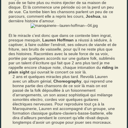
pas de se faire plus ou moins éjecter de sa maison de
disque. Et là commence une période où on la perd un peu
de vue. Ca tombe bien les chansons parlent un peu de ce
parcours, comment elle a repris les cours,
Joshua
, sa
dernière histoire d’amour.
Et le miracle c’est donc que dans ce contexte bien ingrat,
presque mesquin,
Lauren Hoffman
a réussi à séduire, à
captiver, à faire oublier l’endroit, ses odeurs de viande et de
friture, ses bruits de vaisselle, pour qu’il ne reste plus que
des histoires. Racontées avec la seule force de sa voix,
portée par quelques accords sur une guitare folk, sublimés
par un talent d’écriture qui fait que 2 ans plus tard je me
rappelle encore chaque note, chaque intonation du
riding in
plain sight
qui ouvrait le concert ce soir là.
2 ans et quelques miracles plus tard. Revoilà Lauren
avec un album génial,
Choreography
, qui reprend une
bonne partie des chansons de ce soir là mais on est
passé de la folk dépouillée à un foisonnement
d’arrangements, un son assez sophistiqué qui mélange
sonorités electro, cordes voir quelques guitares
électriques nerveuses. Pour reproduire tout ça à la
Maroquinerie, Lauren est accompagné d’un groupe, une
formation classique guitare-claviers-basse-batterie, elle
dira d’ailleurs pendant le concert qu’elle rêvait depuis
longtemps d’avoir un groupe pour jouer ses morceaux.