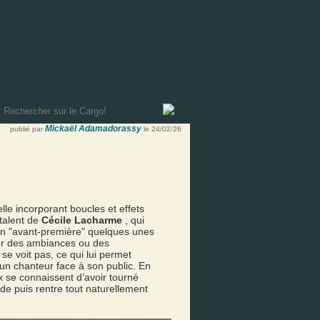
Mickaël Adamadorassy
publié par
le 24/02/26
lle incorporant boucles et effets
talent de
Cécile Lacharme
, qui
 en "avant-première" quelques unes
r des ambiances ou des
e voit pas, ce qui lui permet
un chanteur face à son public. En
ux se connaissent d’avoir tourné
rde puis rentre tout naturellement