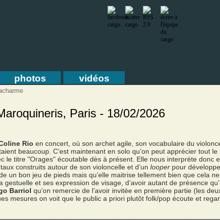
photos
vidéos
Lacharme
aroquineris, Paris - 18/02/2026
Coline Rio
en concert, où son archet agile, son vocabulaire du violonce
ient beaucoup. C’est maintenant en solo qu’on peut apprécier tout le 
ec le titre "Orages" écoutable dès à présent. Elle nous interprète donc
aux construits autour de son violoncelle et d’un
looper
pour développe
 un bon jeu de pieds mais qu’elle maitrise tellement bien que cela ne s
 gestuelle et ses expression de visage, d’avoir autant de présence qu’
go Barriol
qu’on remercie de l’avoir invitée en première partie (les de
s mesures on voit que le public a priori plutôt folk/pop écoute et rega