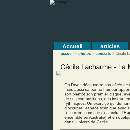
Accueil
articles
accueil
>
photos
>
concerts
>
Cécile 
Cécile Lacharme - La M
On l’avait découverte aux côtés de
mais aussi sa bonne humeur apporta
sort bientôt son premier disque, av
de ses compositions, des instrument
rythmiques. Un exercice qui demande
d’occuper l’espace scénique avec sa
l’occurrence ce soir c’est celui d’
Hu
ensemble en Australie) et en quelque
dans l’univers de Cécile.