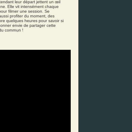
ttendant leur départ jettent un œil
ne. Elle vit intensément chaque
our filmer une session. Se
 aussi profiter du moment, des
ore quelques heures pour savoir si
donner envie de partager cette
s du commun !