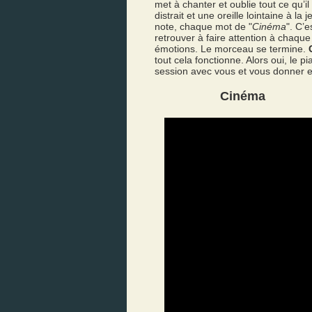
met à chanter et oublie tout ce qu’il
distrait et une oreille lointaine à la
note, chaque mot de "
Cinéma
". C’
retrouver à faire attention à chaqu
émotions. Le morceau se termine.
tout cela fonctionne. Alors oui, le
session avec vous et vous donner e
Cinéma