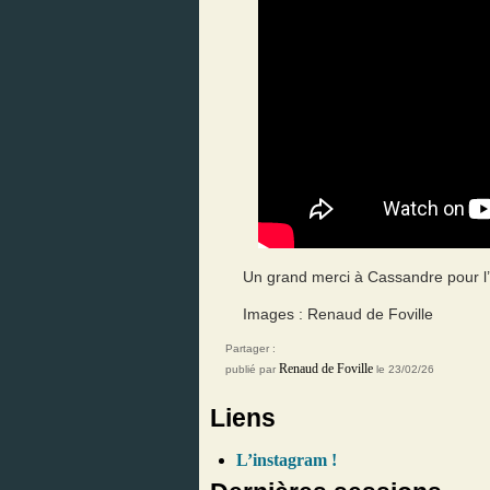
Un grand merci à Cassandre pour l’
Images : Renaud de Foville
Partager :
Renaud de Foville
publié par
le 23/02/26
Liens
L’instagram !