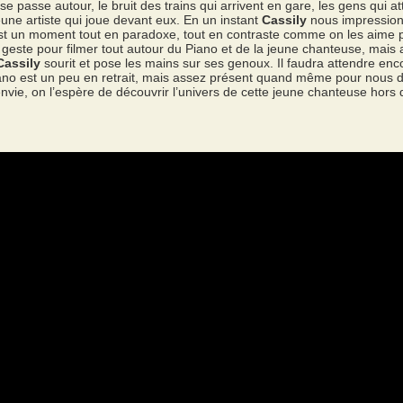
 se passe autour, le bruit des trains qui arrivent en gare, les gens qui a
 jeune artiste qui joue devant eux. En un instant
Cassily
nous impression
est un moment tout en paradoxe, tout en contraste comme on les aime p
e geste pour filmer tout autour du Piano et de la jeune chanteuse, mais
Cassily
sourit et pose les mains sur ses genoux. Il faudra attendre enc
 piano est un peu en retrait, mais assez présent quand même pour nous 
nvie, on l’espère de découvrir l’univers de cette jeune chanteuse hor