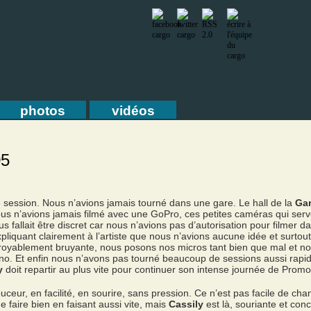
photos
vidéos
05
 session. Nous n’avions jamais tourné dans une gare. Le hall de la
Gar
ous n’avions jamais filmé avec une GoPro, ces petites caméras qui serv
s fallait être discret car nous n’avions pas d’autorisation pour filmer d
pliquant clairement à l’artiste que nous n’avions aucune idée et surtou
incroyablement bruyante, nous posons nos micros tant bien que mal et n
ano. Et enfin nous n’avons pas tourné beaucoup de sessions aussi rapid
y
doit repartir au plus vite pour continuer son intense journée de Promo
uceur, en facilité, en sourire, sans pression. Ce n’est pas facile de chan
 faire bien en faisant aussi vite, mais
Cassily
est là, souriante et con