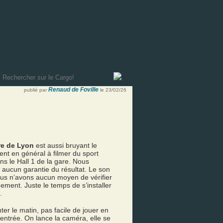
Renaud de Foville
publié par
le 23/02/26
e de Lyon
est aussi bruyant le
ent en général à filmer du sport
ans le Hall 1 de la gare. Nous
t aucun garantie du résultat. Le son
ous n’avons aucun moyen de vérifier
ement. Juste le temps de s’installer
.
ter le matin, pas facile de jouer en
centrée. On lance la caméra, elle se