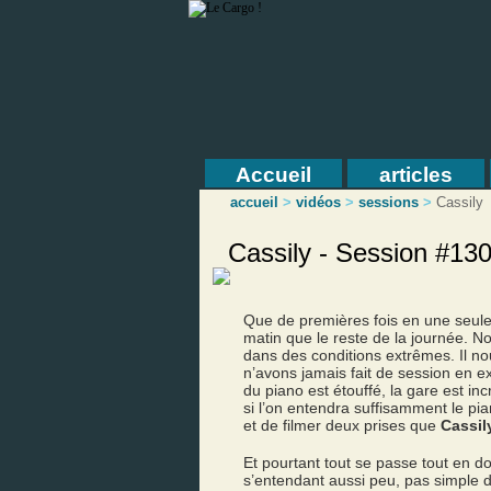
Accueil
articles
accueil
>
vidéos
>
sessions
>
Cassily
Cassily - Session #13
Que de premières fois en une seule
matin que le reste de la journée. N
dans des conditions extrêmes. Il nou
n’avons jamais fait de session en ex
du piano est étouffé, la gare est 
si l’on entendra suffisamment le pi
et de filmer deux prises que
Cassil
Et pourtant tout se passe tout en do
s’entendant aussi peu, pas simple de