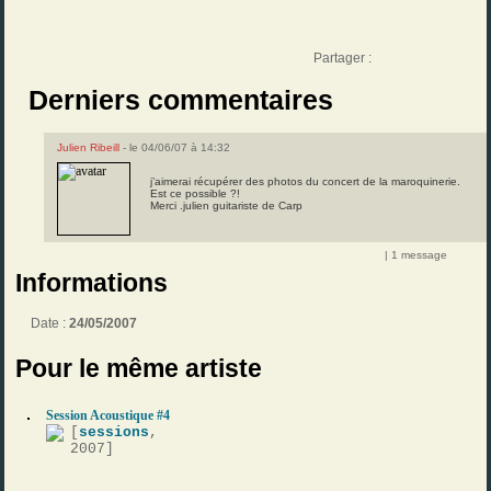
Partager :
Derniers commentaires
Julien Ribeill
- le 04/06/07 à 14:32
j’aimerai récupérer des photos du concert de la maroquinerie.
Est ce possible ?!
Merci .julien guitariste de Carp
| 1 message
Informations
Date :
24/05/2007
Pour le même artiste
Session Acoustique #4
[
sessions
,
2007]