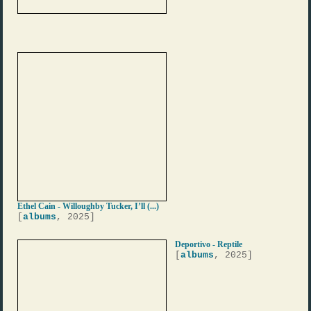
Ethel Cain - Willoughby Tucker, I’ll (...)
[
albums
, 2025]
Deportivo - Reptile
[
albums
, 2025]