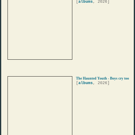
[
albums
, 2026]
The Haunted Youth - Boys cry too
[
albums
, 2026]