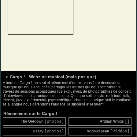
Le Cargo ! : Webzine musical (mais pas que)
A bord du Cargo !, un seul et même mot d’ordre : vous faire découvrir la
musique qui nous a touchés, partager les artistes qui nous font vibrer, au
travers de sessions acoustiques live exclusives, de photographies de concert,
d’interviews et de chroniques de disque. Quelque soit le style, rock indé, folk,
électro, jazz, expérimental, psychédélique, chanson, quelque soit le continent
et la langue nous défendons l’audace, la sincérité et le talent.
Récemment sur le Cargo !
The Getdown
[photos]
Afghan Whigs
[]
Deary
[photos]
Widowspeak
[vidéos]