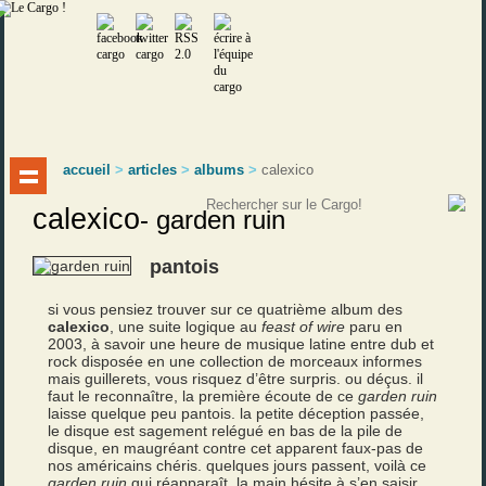
accueil
>
articles
>
albums
>
calexico
calexico
-
garden ruin
pantois
si vous pensiez trouver sur ce quatrième album des
calexico
, une suite logique au
feast of wire
paru en
2003, à savoir une heure de musique latine entre dub et
rock disposée en une collection de morceaux informes
mais guillerets, vous risquez d’être surpris. ou déçus. il
faut le reconnaître, la première écoute de ce
garden ruin
laisse quelque peu pantois. la petite déception passée,
le disque est sagement relégué en bas de la pile de
disque, en maugréant contre cet apparent faux-pas de
nos américains chéris. quelques jours passent, voilà ce
garden ruin
qui réapparaît. la main hésite à s’en saisir,