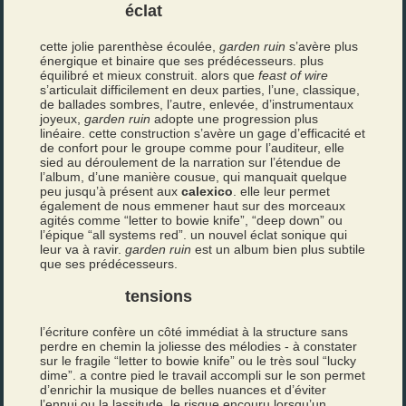
éclat
cette jolie parenthèse écoulée,
garden ruin
s’avère plus
énergique et binaire que ses prédécesseurs. plus
équilibré et mieux construit. alors que
feast of wire
s’articulait difficilement en deux parties, l’une, classique,
de ballades sombres, l’autre, enlevée, d’instrumentaux
joyeux,
garden ruin
adopte une progression plus
linéaire. cette construction s’avère un gage d’efficacité et
de confort pour le groupe comme pour l’auditeur, elle
sied au déroulement de la narration sur l’étendue de
l’album, d’une manière cousue, qui manquait quelque
peu jusqu’à présent aux
calexico
. elle leur permet
également de nous emmener haut sur des morceaux
agités comme “letter to bowie knife”, “deep down” ou
l’épique “all systems red”. un nouvel éclat sonique qui
leur va à ravir.
garden ruin
est un album bien plus subtile
que ses prédécesseurs.
tensions
l’écriture confère un côté immédiat à la structure sans
perdre en chemin la joliesse des mélodies - à constater
sur le fragile “letter to bowie knife” ou le très soul “lucky
dime”. a contre pied le travail accompli sur le son permet
d’enrichir la musique de belles nuances et d’éviter
l’ennui ou la lassitude, le risque encouru lorsqu’un