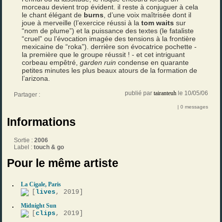
morceau devient trop évident. il reste à conjuguer à cela
le chant élégant de
burns
, d’une voix maîtrisée dont il
joue à merveille (l’exercice réussi à la
tom waits
sur
“nom de plume”) et la puissance des textes (le fataliste
“cruel” ou l’évocation imagée des tensions à la frontière
mexicaine de “roka”). derrière son évocatrice pochette -
la première que le groupe réussit ! - et cet intriguant
corbeau empêtré,
garden ruin
condense en quarante
petites minutes les plus beaux atours de la formation de
l’arizona.
publié par
tairanteuh
le 10/05/06
Partager :
| 0 messages
Informations
Sortie :
2006
Label :
touch & go
Pour le même artiste
La Cigale, Paris
[
lives
, 2019]
Midnight Sun
[
clips
, 2019]