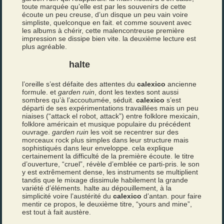
toute marquée qu’elle est par les souvenirs de cette
écoute un peu creuse, d’un disque un peu vain voire
simpliste, quelconque en fait. et comme souvent avec
les albums à chérir, cette malencontreuse première
impression se dissipe bien vite. la deuxième lecture est
plus agréable.
halte
l’oreille s’est défaite des attentes du
calexico
ancienne
formule. et
garden ruin
, dont les textes sont aussi
sombres qu’à l’accoutumée, séduit.
calexico
s’est
départi de ses expérimentations travaillées mais un peu
niaises (“attack el robot, attack”) entre folklore mexicain,
folklore américain et musique populaire du précédent
ouvrage.
garden ruin
les voit se recentrer sur des
morceaux rock plus simples dans leur structure mais
sophistiqués dans leur enveloppe. cela explique
certainement la difficulté de la première écoute. le titre
d’ouverture, “cruel”, révèle d’emblée ce parti-pris. le son
y est extrêmement dense, les instruments se multiplient
tandis que le mixage dissimule habilement la grande
variété d’éléments. halte au dépouillement, à la
simplicité voire l’austérité du
calexico
d’antan. pour faire
mentir ce propos, le deuxième titre, “yours and mine”,
est tout à fait austère.