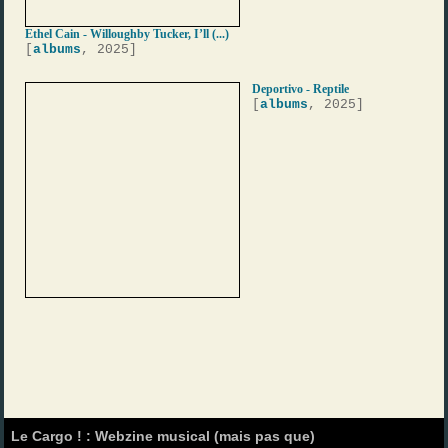
Ethel Cain - Willoughby Tucker, I’ll (...)
[
albums
, 2025]
Deportivo - Reptile
[
albums
, 2025]
Le Cargo ! : Webzine musical (mais pas que)