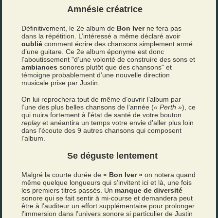
Amnésie créatrice
Définitivement, le 2e album de
Bon Iver
ne fera pas
dans la répétition. L’intéressé a même déclaré avoir
oublié
comment écrire des chansons simplement armé
d’une guitare. Ce 2e album éponyme est donc
l’aboutissement "d’une volonté de construire des sons et
ambiances
sonores plutôt que des chansons" et
témoigne probablement d’une nouvelle direction
musicale prise par Justin.
On lui reprochera tout de même d’ouvrir l’album par
l’une des plus belles chansons de l’année (
« Perth »
), ce
qui nuira fortement à l’état de santé de votre bouton
replay
et anéantira un temps votre envie d’aller plus loin
dans l’écoute des 9 autres chansons qui composent
l’album.
Se déguste lentement
Malgré la courte durée de
« Bon Iver »
on notera quand
même quelque longueurs qui s’invitent ici et là, une fois
les premiers titres passés. Un
manque de diversité
sonore qui se fait sentir à mi-course et demandera peut
être à l’auditeur un effort supplémentaire pour prolonger
l’immersion dans l’univers sonore si particulier de Justin