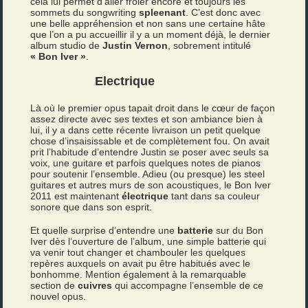
cela lui permet d’aller frôler encore et toujours les
sommets du songwriting
spleenant
. C’est donc avec
une belle appréhension et non sans une certaine hâte
que l’on a pu accueillir il y a un moment déjà, le dernier
album studio de
Justin Vernon
, sobrement intitulé
« Bon Iver »
.
Electrique
Là où le premier opus tapait droit dans le cœur de façon
assez directe avec ses textes et son ambiance bien à
lui, il y a dans cette récente livraison un petit quelque
chose d’insaisissable et de complètement fou. On avait
prit l’habitude d’entendre Justin se poser avec seuls sa
voix, une guitare et parfois quelques notes de pianos
pour soutenir l’ensemble. Adieu (ou presque) les steel
guitares et autres murs de son acoustiques, le Bon Iver
2011 est maintenant
électrique
tant dans sa couleur
sonore que dans son esprit.
Et quelle surprise d’entendre une
batterie
sur du Bon
Iver dès l’ouverture de l’album, une simple batterie qui
va venir tout changer et chambouler les quelques
repères auxquels on avait pu être habitués avec le
bonhomme. Mention également à la remarquable
section de
cuivres
qui accompagne l’ensemble de ce
nouvel opus.