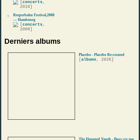
[
concerts
,
2018]
Reeperbahn Festival,2008
— Hambourg
[
concerts
,
2008]
Derniers albums
Placebo - Placebo Re:created
[
albums
, 2026]
The Haunted Youth - Boys cry too