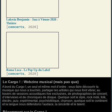
Lakecia Benjamin - Jazz à Vienne 2026 -
Théâtre
[
concerts
, 2026]
Roma Luca - Le Pop Up du Label
[
concerts
, 2026]
Le Cargo ! : Webzine musical (mais pas que)
A bord du Cargo !, un seul et même mot d’ordre : vous faire découvrir la
musique qui nous a touchés, partager les artistes qui nous font vibrer, au
travers de sessions acoustiques live exclusives, de photographies de concert,
d’interviews et de chroniques de disque. Quelque soit le style, rock indé, folk,
électro, jazz, expérimental, psychédélique, chanson, quelque soit le continent
et la langue nous défendons l’audace, la sincérité et le talent.
Récemment sur le Cargo !